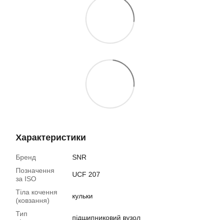
Характеристики
Бренд
SNR
Позначення
UCF 207
за ISO
Тіла кочення
кульки
(ковзання)
Тип
підшипниковий вузол