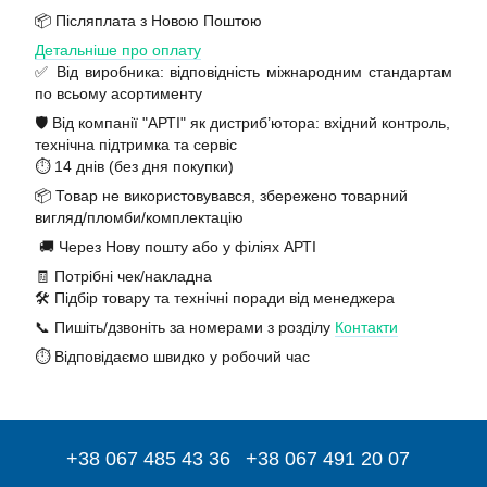
📦 Післяплата з Новою Поштою
Детальніше про оплату
✅ Від виробника: відповідність міжнародним стандартам
по всьому асортименту
🛡️ Від компанії "АРТІ" як дистриб’ютора: вхідний контроль,
технічна підтримка та сервіс
⏱️ 14 днів (без дня покупки)
📦 Товар не використовувався, збережено товарний
вигляд/пломби/комплектацію
🚚 Через Нову пошту або у філіях АРТІ
🧾 Потрібні чек/накладна
🛠️ Підбір товару та технічні поради від менеджера
📞 Пишіть/дзвоніть за номерами з розділу
Контакти
⏱️ Відповідаємо швидко у робочий час
+38 067 485 43 36
+38 067 491 20 07