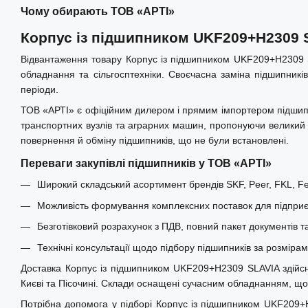
Чому обирають ТОВ «АРТІ»
Корпус із підшипником UKF209+H2309 
Відвантаження товару Корпус із підшипником UKF209+H2309 S
обладнання та сільгосптехніки. Своєчасна заміна підшипникі
періоди.
ТОВ «АРТІ» є офіційним дилером і прямим імпортером підшипни
транспортних вузлів та аграрних машин, пропонуючи великий і
повернення й обміну підшипників, що не були встановлені.
Переваги закупівлі підшипників у ТОВ «АРТІ»
Широкий складський асортимент брендів SKF, Peer, FKL, Fer
Можливість формування комплексних поставок для підприєм
Безготівковий розрахунок з ПДВ, повний пакет документів т
Технічні консультації щодо підбору підшипників за розміра
Доставка Корпус із підшипником UKF209+H2309 SLAVIA здійснює
Києві та Пісочині. Склади оснащені сучасним обладнанням, що 
Потрібна допомога у підборі Корпус із підшипником UKF209+H