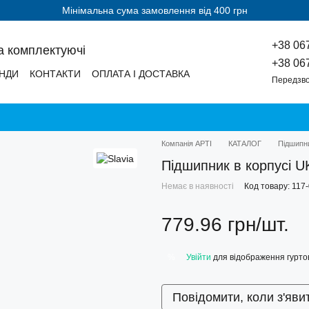
Мінімальна сума замовлення від 400 грн
+38 06
а комплектуючі
+38 06
НДИ
КОНТАКТИ
ОПЛАТА І ДОСТАВКА
Передзво
Компанія АРТІ
КАТАЛОГ
Підшипн
Підшипник в корпусі 
Немає в наявності
Код товару: 117
779.96 грн/шт.
Увійти
для відображення гуртов
%
Повідомити, коли з'яви