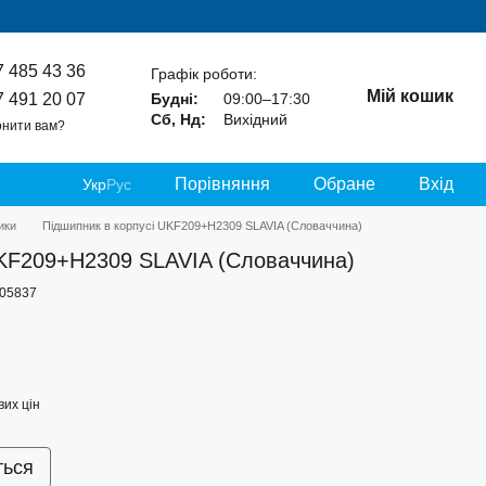
7 485 43 36
Графік роботи:
Мій кошик
7 491 20 07
Будні:
09:00–17:30
Сб, Нд:
Вихідний
нити вам?
Порівняння
Обране
Вхід
Укр
Рус
ики
Підшипник в корпусі UKF209+H2309 SLAVIA (Cловаччина)
UKF209+H2309 SLAVIA (Cловаччина)
-05837
их цін
ться