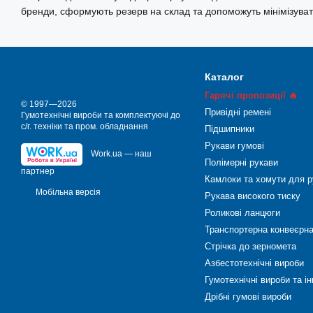
бренди, сформують резерв на склад та допоможуть мінімізува
Каталог
Гарячі пропозиції 🔥
© 1997—2026
Привідні ремені
Гумотехнічні вироби та комплектуючі до
с/г. техніки та пром. обладнання
Підшипники
Рукави гумові
Work.ua — наш
Полімерні рукави
партнер
Камлоки та хомути для р
Мобільна версія
Рукава високого тиску
Роликові ланцюги
Транспортерна конвеєрна
Стрічка до зерномета
Азбестотехнічні вироби
Гумотехнічні вироби та і
Дрібні гумові вироби