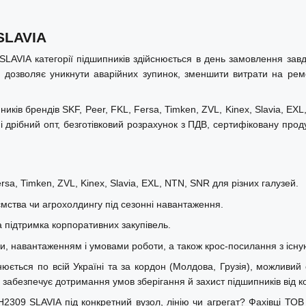
SLAVIA
LAVIA категорії підшипників здійснюється в день замовлення зав
в дозволяє уникнути аварійних зупинок, зменшити витрати на ремон
ків брендів SKF, Peer, FKL, Fersa, Timken, ZVL, Kinex, Slavia, EX
 дрібний опт, безготівковий розрахунок з ПДВ, сертифіковану прод
sa, Timken, ZVL, Kinex, Slavia, EXL, NTN, SNR для різних галузей.
ства чи агрохолдингу під сезонні навантаження.
а підтримка корпоративних закупівель.
ми, навантаженням і умовами роботи, а також крос-посилання з існу
ться по всій Україні та за кордон (Молдова, Грузія), можливий сам
забезпечує дотримання умов зберігання й захист підшипників від к
2309 SLAVIA під конкретний вузол, лінію чи агрегат? Фахівці ТОВ