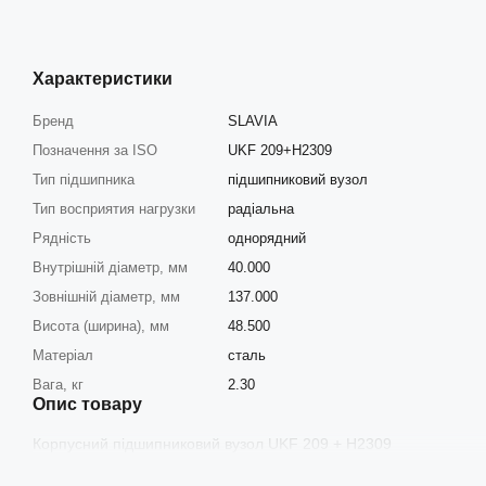
Характеристики
Бренд
SLAVIA
Позначення за ISO
UKF 209+H2309
Тип підшипника
підшипниковий вузол
Тип восприятия нагрузки
радіальна
Рядність
однорядний
Внутрішній діаметр, мм
40.000
Зовнішній діаметр, мм
137.000
Висота (ширина), мм
48.500
Матеріал
сталь
Вага, кг
2.30
Опис товару
Корпусний підшипниковий вузол UKF 209 + H2309