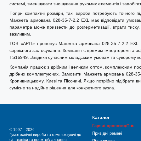
системі, зменшувати зношування рухомих елементів і запобігати
Попри компактні розміри, такі вироби потребують точного п
Манжета армована 028-35-7-2.2 EXL має відповідати умовам 
параметра може призвести до розгерметизації, втрати тиску,
важливим.
ТОВ «АРТІ» пропонує Манжета армована 028-35-7-2.2 EXL та 
сервісного застосування. Компанія є прямим імпортером та офі
TS16949. Завдяки сучасним складським умовам та суворому конт
Компанія працює з дрібним і великим оптом, комплексним поста
дрібних комплектуючих. Замовити Манжета армована 028-35-7-
Кропивницькому, Києві та Пісочині. Якщо потрібно підібрати 
сумісне та надійне рішення для конкретного вузла.
Каталог
Гарячі пропозиції 🔥
© 1997—2026
Привідні ремені
Гумотехнічні вироби та комплектуючі до
с/г. техніки та пром. обладнання
Підшипники