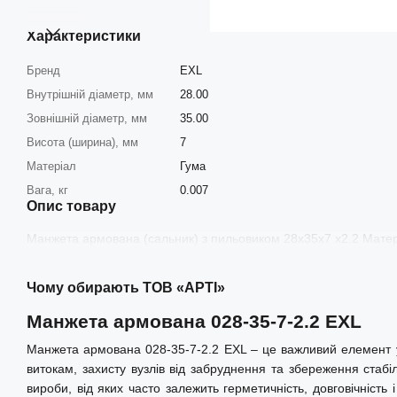
Характеристики
Бренд
EXL
Внутрішній діаметр, мм
28.00
Зовнішній діаметр, мм
35.00
Висота (ширина), мм
7
Матеріал
Гума
Вага, кг
0.007
Опис товару
Манжета армована (сальник) з пильовиком 28x35x7 x2.2 Матері
Чому обирають ТОВ «АРТІ»
Манжета армована 028-35-7-2.2 EXL
Манжета армована 028-35-7-2.2 EXL – це важливий елемент ущ
витокам, захисту вузлів від забруднення та збереження стабі
вироби, від яких часто залежить герметичність, довговічніст