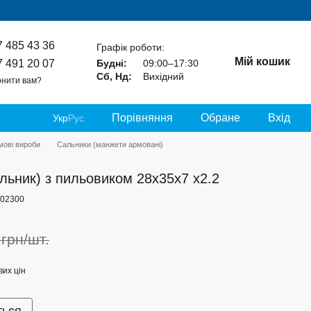
7 485 43 36
Графік роботи:
Мій кошик
7 491 20 07
Будні:
09:00–17:30
Сб, Нд:
Вихідний
нити вам?
Порівняння
Обране
Вхід
Укр
Рус
умові вироби
Сальники (манжети армовані)
льник) з пильовиком 28x35x7 x2.2
-02300
 грн/шт.
их цін