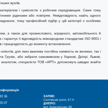
інших вузлів.
, матеріалом і сумісністю з робочим середовищем. Саме тому
чними рідинами або повітрям. Невідповідність навіть одного
аднання, тому професійний підбір у цій категорії є особливо
тем, а також для промислового, аграрного, автомобільного й
і гарантує її відповідність міжнародним стандартам ISO 9001 і
в і працездатність до моменту встановлення.
ієнтів, для яких важлива постійна наявність як великих, так і
 Грузію, або забрати самовивозом у Харкові, Дніпрі, Львові,
чи аналогом, спеціалісти ТОВ «АРТІ» допоможуть швидко знайти
 інформація
43 36
ХАРКІВ:
Салтівське шосе, 67-А
20 07
ДНІПРО:
вул. Березинська, 80