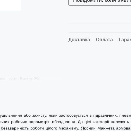
Повідомити, коли з'яви
Доставка
Оплата
Гара
ал: гума. Бренд: EXL.
ільнення або захисту, який застосовується в гідравлічних, пневм
льних робочих параметрів обладнання. До цієї категорії належать у
ь і безаварійність роботи цілого механізму. Якісний Манжета армов