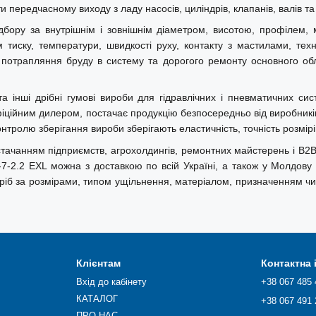
 передчасному виходу з ладу насосів, циліндрів, клапанів, валів та 
ідбору за внутрішнім і зовнішнім діаметром, висотою, профілем
тиску, температури, швидкості руху, контакту з мастилами, техні
 потрапляння бруду в систему та дорогого ремонту основного обл
інші дрібні гумові вироби для гідравлічних і пневматичних сис
ційним дилером, постачає продукцію безпосередньо від виробників 
ролю зберігання вироби зберігають еластичність, точність розмірі
чанням підприємств, агрохолдингів, ремонтних майстерень і B2B-кл
2.2 EXL можна з доставкою по всій Україні, а також у Молдову та
виріб за розмірами, типом ущільнення, матеріалом, призначенням 
Клієнтам
Контактна
Вхід до кабінету
+38 067 485 
КАТАЛОГ
+38 067 491 
ПРО НАС