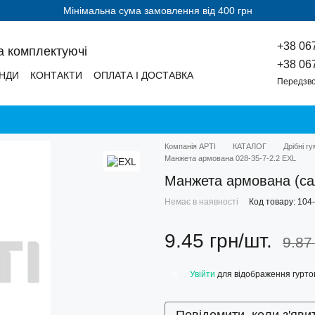
Мінімальна сума замовлення від 400 грн
+38 06
а комплектуючі
+38 06
НДИ
КОНТАКТИ
ОПЛАТА І ДОСТАВКА
Передзво
Компанія АРТІ
КАТАЛОГ
Дрібні г
Манжета армована 028-35-7-2.2 EXL
Манжета армована (са
Немає в наявності
Код товару: 104
9.45 грн/шт.
9.87
Увійти
для відображення гуртов
%