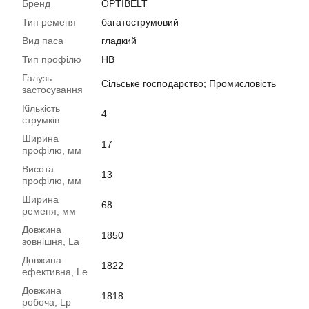
Бренд
OPTIBELT
Тип ременя
багатострумовий
Вид паса
гладкий
Тип профілю
HB
Галузь
Сільське господарство; Промисловість
застосування
Кількість
4
струмків
Ширина
17
профілю, мм
Висота
13
профілю, мм
Ширина
68
ременя, мм
Довжина
1850
зовнішня, La
Довжина
1822
ефективна, Le
Довжина
1818
робоча, Lp