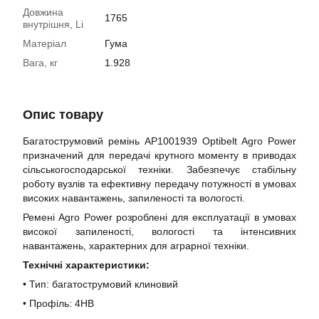
Довжина
1765
внутрішня, Li
Матеріал
Гума
Вага, кг
1.928
Опис товару
Багатострумовий ремінь АР1001939 Optibelt Agro Power
призначений для передачі крутного моменту в приводах
сільськогосподарської техніки. Забезпечує стабільну
роботу вузлів та ефективну передачу потужності в умовах
високих навантажень, запиленості та вологості.
Ремені Agro Power розроблені для експлуатації в умовах
високої запиленості, вологості та інтенсивних
навантажень, характерних для аграрної техніки.
Технічні характеристики:
• Тип: багатострумовий клиновий
• Профіль: 4HB