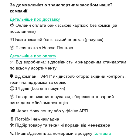
За домовленістю транспортним засобом нашої
компанії.
Детальніше про доставку
💳 Онлайн оплата банківською карткою без комісії (за
посиланням)
💵 Безготівковий банківський переказ (рахунок)
📦 Післяплата з Новою Поштою
Детальніше про оплату
✅ Від виробника: відповідність міжнародним стандартам
по всьому асортименту
🛡️ Від компанії "АРТІ" як дистриб’ютора: вхідний контроль,
технічна підтримка та сервіс
⏱️ 14 днів (без дня покупки)
📦 Товар не використовувався, збережено товарний
вигляд/пломби/комплектацію
🚚 Через Нову пошту або у філіях АРТІ
🧾 Потрібні чек/накладна
🛠️ Підбір товару та технічні поради від менеджера
📞 Пишіть/дзвоніть за номерами з розділу
Контакти