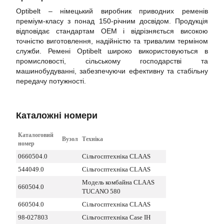
Optibelt – німецький виробник приводних ременів
преміум-класу з понад 150-річним досвідом. Продукція
відповідає стандартам OEM і відрізняється високою
точністю виготовлення, надійністю та тривалим терміном
служби. Ремені Optibelt широко використовуються в
промисловості, сільському господарстві та
машинобудуванні, забезпечуючи ефективну та стабільну
передачу потужності.
Каталожні номери
Каталоговий
Вузол
Техніка
номер
0660504.0
Сільгосптехніка CLAAS
544049.0
Сільгосптехніка CLAAS
Модель комбайна CLAAS
660504.0
TUCANO 580
660504.0
Сільгосптехніка CLAAS
98-027803
Сільгосптехніка Case IH