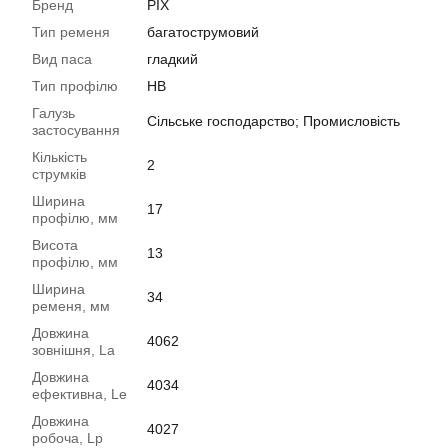
Бренд
PIX
Тип ременя
багатострумовий
Вид паса
гладкий
Тип профілю
HB
Галузь
Сільське господарство; Промисловість
застосування
Кількість
2
струмків
Ширина
17
профілю, мм
Висота
13
профілю, мм
Ширина
34
ременя, мм
Довжина
4062
зовнішня, La
Довжина
4034
ефективна, Le
Довжина
4027
робоча, Lp