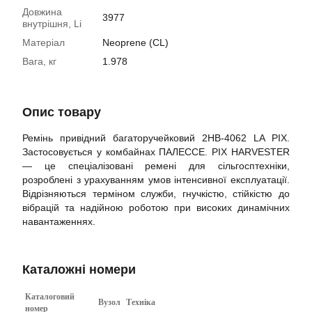
Довжина
3977
внутрішня, Li
Матеріал
Neoprene (CL)
Вага, кг
1.978
Опис товару
Ремінь привідний багаторучейковий 2НВ-4062 LA PIX.
Застосовується у комбайнах ПАЛЕССЕ. PIX HARVESTER
— це спеціалізовані ремені для сільгосптехніки,
розроблені з урахуванням умов інтенсивної експлуатації.
Відрізняються терміном служби, гнучкістю, стійкістю до
вібрацій та надійною роботою при високих динамічних
навантаженнях.
Каталожні номери
Каталоговий
Вузол
Техніка
номер