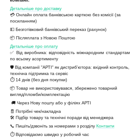
компанії.
Детальніше про доставку
💳 Онлайн оплата банківською карткою без комісії (за
посиланням)
💵 Безготівковий банківський переказ (рахунок)
📦 Післяплата з Новою Поштою
Детальніше про оплату
✅ Від виробника: відповідність міжнародним стандартам
по всьому асортименту
🛡️ Від компанії "АРТІ" як дистриб’ютора: вхідний контроль,
технічна підтримка та сервіс
⏱️ 14 днів (без дня покупки)
📦 Товар не використовувався, збережено товарний
вигляд/пломби/комплектацію
🚚 Через Нову пошту або у філіях АРТІ
🧾 Потрібні чек/накладна
🛠️ Підбір товару та технічні поради від менеджера
📞 Пишіть/дзвоніть за номерами з розділу
Контакти
⏱️ Відповідаємо швидко у робочий час