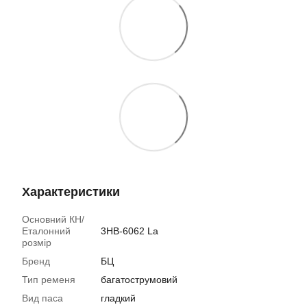
Характеристики
Основний КН/
Еталонний
3НB-6062 La
розмір
Бренд
БЦ
Тип ременя
багатострумовий
Вид паса
гладкий