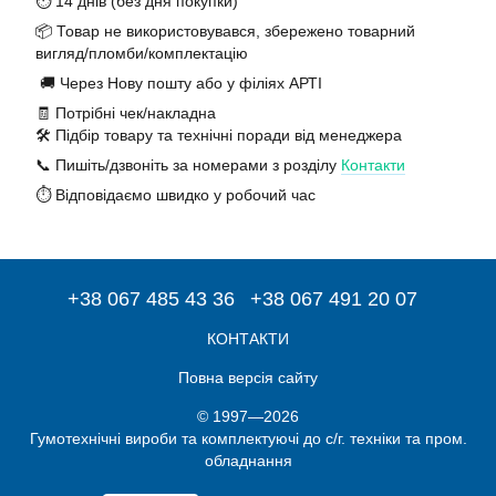
⏱️ 14 днів (без дня покупки)
📦 Товар не використовувався, збережено товарний
вигляд/пломби/комплектацію
🚚 Через Нову пошту або у філіях АРТІ
🧾 Потрібні чек/накладна
🛠️ Підбір товару та технічні поради від менеджера
📞 Пишіть/дзвоніть за номерами з розділу
Контакти
⏱️ Відповідаємо швидко у робочий час
+38 067 485 43 36
+38 067 491 20 07
КОНТАКТИ
Повна версія сайту
© 1997—2026
Гумотехнічні вироби та комплектуючі до с/г. техніки та пром.
обладнання