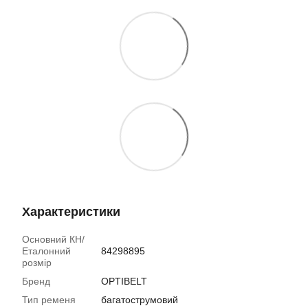
Характеристики
Основний КН/
Еталонний
84298895
розмір
Бренд
OPTIBELT
Тип ременя
багатострумовий