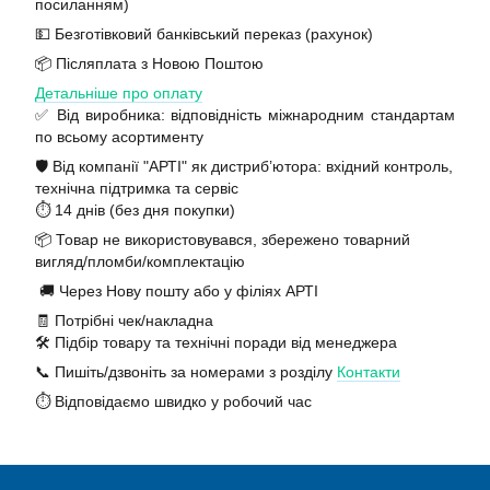
посиланням)
💵 Безготівковий банківський переказ (рахунок)
📦 Післяплата з Новою Поштою
Детальніше про оплату
✅ Від виробника: відповідність міжнародним стандартам
по всьому асортименту
🛡️ Від компанії "АРТІ" як дистриб’ютора: вхідний контроль,
технічна підтримка та сервіс
⏱️ 14 днів (без дня покупки)
📦 Товар не використовувався, збережено товарний
вигляд/пломби/комплектацію
🚚 Через Нову пошту або у філіях АРТІ
🧾 Потрібні чек/накладна
🛠️ Підбір товару та технічні поради від менеджера
📞 Пишіть/дзвоніть за номерами з розділу
Контакти
⏱️ Відповідаємо швидко у робочий час