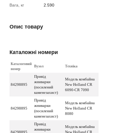
Вага, кг
2.590
Опис товару
Каталожні номери
Каталоговий
Вузол
Техніка
номер
Привід
Модель комбайна
жниварки
84298895
New Holland CR
(посилений
6090-CR 7090
каменезахист)
Привід
Модель комбайна
жниварки
84298895
New Holland CR
(посилений
8080
каменезахист)
Привід
Модель комбайна
жниварки
84298895
New Holland CR