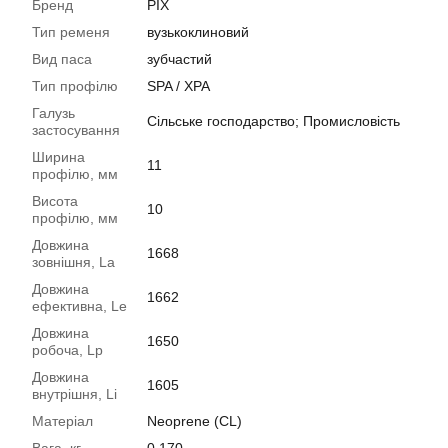
Бренд
PIX
Тип ременя
вузькоклиновий
Вид паса
зубчастий
Тип профілю
SPA / XPA
Галузь
Сільське господарство; Промисловість
застосування
Ширина
11
профілю, мм
Висота
10
профілю, мм
Довжина
1668
зовнішня, La
Довжина
1662
ефективна, Le
Довжина
1650
робоча, Lp
Довжина
1605
внутрішня, Li
Матеріал
Neoprene (CL)