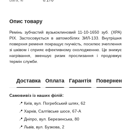
Вага, кг
0.170
Опис товару
Ремінь зубчастий вузькоклиновий 11-10-1650 зуб. (XPA)
PIX. Застосовується в автомобілях ЗИЛ-133. Внутрішня
поверхня ременя покращує гнучкість, посилює зчеплення
зі шківом і сприяє ефективному охолодженню. Це знижує
нагрівання, зменшує ризик прослизання і продовжує
термін служби.
Доставка
Оплата
Гарантія
Повернення
Самовивіз із наших філій:
📍 Київ, вул. Погребський шлях, 62
📍 Харків, Салтівське шосе, 67-А
📍 Дніпро, вул. Березинська, 80
📍 Львів, вул. Бузкова, 2