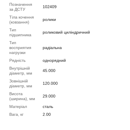
Позначення
102409
за ДСТУ
Тіла кочення
ролики
(ковзання)
Тип
роликовий циліндричний
підшипника
Тип
восприятия
радіальна
нагрузки
Рядність
однорядний
Внутрішній
45.000
діаметр, мм
Зовнішній
120.000
діаметр, мм
Висота
29.000
(ширина), мм
Матеріал
сталь
Вага, кг
2.00