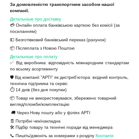
За домовленістю транспортним засобом нашої
компанії.
Детальніше про доставку
💳 Онлайн оплата банківською карткою без комісії (за
посиланням)
💵 Безготівковий банківський переказ (рахунок)
📦 Післяплата з Новою Поштою
Детальніше про оплату
✅ Від виробника: відповідність міжнародним стандартам
по всьому асортименту
🛡️ Від компанії "АРТІ" як дистриб’ютора: вхідний контроль,
технічна підтримка та сервіс
⏱️ 14 днів (без дня покупки)
📦 Товар не використовувався, збережено товарний
вигляд/пломби/комплектацію
🚚 Через Нову пошту або у філіях АРТІ
🧾 Потрібні чек/накладна
🛠️ Підбір товару та технічні поради від менеджера
📞 Пишіть/дзвоніть за номерами з розділу
Контакти