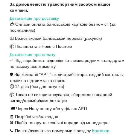
За домовленістю транспортним засобом нашої
компанії.
Детальніше про доставку
💳 Онлайн оплата банківською карткою без комісії (за
посиланням)
💵 Безготівковий банківський переказ (рахунок)
📦 Післяплата з Новою Поштою
Детальніше про оплату
✅ Від виробника: відповідність міжнародним стандартам
по всьому асортименту
🛡️ Від компанії "АРТІ" як дистриб’ютора: вхідний контроль,
технічна підтримка та сервіс
⏱️ 14 днів (без дня покупки)
📦 Товар не використовувався, збережено товарний
вигляд/пломби/комплектацію
🚚 Через Нову пошту або у філіях АРТІ
🧾 Потрібні чек/накладна
🛠️ Підбір товару та технічні поради від менеджера
📞 Пишіть/дзвоніть за номерами з розділу
Контакти