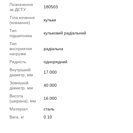
Позначення
180503
за ДСТУ
Тіла кочення
кульки
(ковзання)
Тип
кульковий радіальний
підшипника
Тип
восприятия
радіальна
нагрузки
Рядність
однорядний
Внутрішній
17.000
діаметр, мм
Зовнішній
40.000
діаметр, мм
Висота
16.000
(ширина), мм
Матеріал
сталь
Вага, кг
0.10