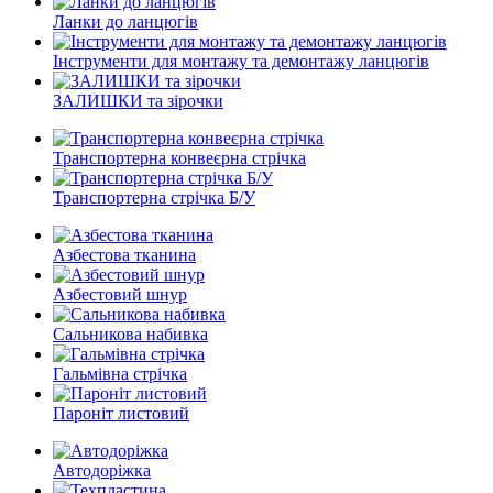
Ланки до ланцюгів
Інструменти для монтажу та демонтажу ланцюгів
ЗАЛИШКИ та зірочки
Транспортерна конвеєрна стрічка
Транспортерна стрічка Б/У
Азбестова тканина
Азбестовий шнур
Сальникова набивка
Гальмівна стрічка
Пароніт листовий
Автодоріжка