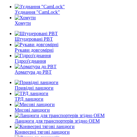
З'єднання "CamLock"
Хомути
Штуцеровані РВТ
Рукави довгомірні
Гідроз'єднання
Арматура до РВТ
Привідні ланцюги
ТРД ланцюги
Мисові ланцюги
Ланцюги для транспортерів згідно ОEМ
Конвеєрні тягові ланцюги