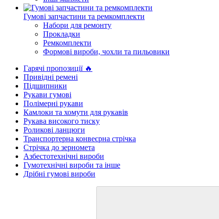
Гумові запчастини та ремкомплекти
Набори для ремонту
Прокладки
Ремкомплекти
Формові вироби, чохли та пильовики
Гарячі пропозиції 🔥
Привідні ремені
Підшипники
Рукави гумові
Полімерні рукави
Камлоки та хомути для рукавів
Рукава високого тиску
Роликові ланцюги
Транспортерна конвеєрна стрічка
Стрічка до зерномета
Азбестотехнічні вироби
Гумотехнічні вироби та інше
Дрібні гумові вироби