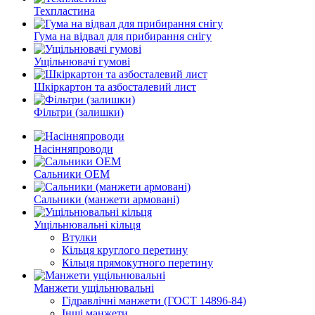
Техпластина
Гума на відвал для прибирання снігу
Ущільнювачі гумові
Шкіркартон та азбосталевий лист
Фільтри (залишки)
Насінняпроводи
Сальники ОЕМ
Сальники (манжети армовані)
Ущільнювальні кільця
Втулки
Кільця круглого перетину
Кільця прямокутного перетину
Манжети ущільнювальні
Гідравлічні манжети (ГОСТ 14896-84)
Інші манжети