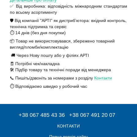
Детальніше про оплату
✅ Від виробника: відповідність міжнародним стандартам
по всьому асортименту
🛡️ Від компанії "АРТІ" як дистриб’ютора: вхідний контроль,
технічна підтримка та сервіс
⏱️ 14 днів (без дня покупки)
📦 Товар не використовувався, збережено товарний
вигляд/пломби/комплектацію
🚚 Через Нову пошту або у філіях АРТІ
🧾 Потрібні чек/накладна
🛠️ Підбір товару та технічні поради від менеджера
📞 Пишіть/дзвоніть за номерами з розділу
Контакти
⏱️ Відповідаємо швидко у робочий час
+38 067 485 43 36
+38 067 491 20 07
КОНТАКТИ
Повна версія сайту