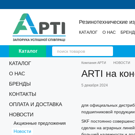
Перейти к основному контенту
Резинотехнические и
КАТАЛОГ
О НАС
БРЕН
НОВОСТИ
ОТЗЫВЫ
Каталог
КАТАЛОГ
Компания АРТИ
НОВОСТИ
ARTI на ко
О НАС
БРЕНДЫ
5 декабря 2024
КОНТАКТЫ
ОПЛАТА И ДОСТАВКА
для официальных дистрибь
подшипниковой продукции
НОВОСТИ
SKF постоянно совершенст
Акционные предложения
сделан на аграрных линей
Новости
большей надежности и дол