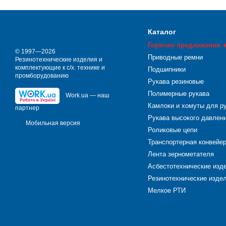
Каталог
Горячие предложения 
© 1997—2026
Приводные ремни
Резинотехнические изделия и
комплектующие к с/х. технике и
Подшипники
промборудованию
Рукава резиновые
Полимерные рукава
Work.ua — наш
Камлоки и хомуты для р
партнер
Рукава высокого давлен
Мобильная версия
Роликовые цепи
Транспортерная конвейе
Лента зернометателя
Асбестотехнические изд
Резинотехнические издел
Мелкое РТИ