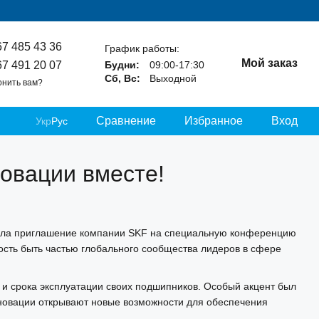
67 485 43 36
График работы:
Мой заказ
67 491 20 07
Будни:
09:00-17:30
Сб, Вс:
Выходной
онить вам?
Сравнение
Избранное
Вход
Укр
Рус
овации вместе!
яла приглашение компании SKF на специальную конференцию
сть быть частью глобального сообщества лидеров в сфере
 и срока эксплуатации своих подшипников. Особый акцент был
инновации открывают новые возможности для обеспечения