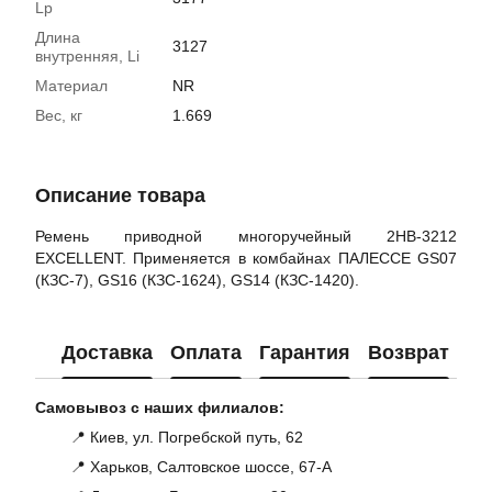
Lp
Длина
3127
внутренняя, Li
Материал
NR
Вес, кг
1.669
Описание товара
Ремень приводной многоручейный 2НВ-3212
EXCELLENT. Применяется в комбайнах ПАЛЕССЕ GS07
(КЗС-7), GS16 (КЗС-1624), GS14 (КЗС-1420).
Доставка
Оплата
Гарантия
Возврат
Ко
Самовывоз с наших филиалов:
📍 Киев, ул. Погребской путь, 62
📍 Харьков, Салтовское шоссе, 67-А