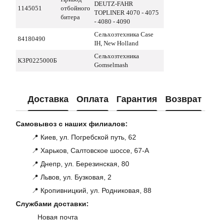
DEUTZ-FAHR
1145051
отбойного
TOPLINER 4070 - 4075
битера
- 4080 - 4090
Сельхозтехника Case
84180490
IH, New Holland
Сельхозтехника
КЗР0225000Б
Gomselmash
Доставка
Оплата
Гарантия
Возврат
Ко
Самовывоз с наших филиалов:
📍 Киев, ул. Погребской путь, 62
📍 Харьков, Салтовское шоссе, 67-А
📍 Днепр, ул. Березинская, 80
📍 Львов, ул. Бузковая, 2
📍 Кропивницкий, ул. Родниковая, 88
Службами доставки:
Новая почта