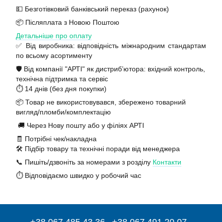
💵 Безготівковий банківський переказ (рахунок)
📦 Післяплата з Новою Поштою
Детальніше про оплату
✅ Від виробника: відповідність міжнародним стандартам
по всьому асортименту
🛡️ Від компанії "АРТІ" як дистриб’ютора: вхідний контроль,
технічна підтримка та сервіс
⏱️ 14 днів (без дня покупки)
📦 Товар не використовувався, збережено товарний
вигляд/пломби/комплектацію
🚚 Через Нову пошту або у філіях АРТІ
🧾 Потрібні чек/накладна
🛠️ Підбір товару та технічні поради від менеджера
📞 Пишіть/дзвоніть за номерами з розділу
Контакти
⏱️ Відповідаємо швидко у робочий час