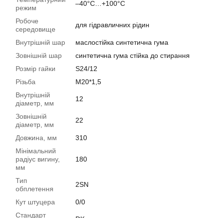
–40°C…+100°C
режим
Робоче
для гідравличних рідин
середовище
Внутрішній шар
маслостійка синтетична гума
Зовнішній шар
синтетична гума стійка до стирання
Розмір гайки
S24/12
Різьба
M20*1,5
Внутрішній
12
діаметр, мм
Зовнішній
22
діаметр, мм
Довжина, мм
310
Мінімальний
радіус вигину,
180
мм
Тип
2SN
обплетення
Кут штуцера
0/0
Стандарт