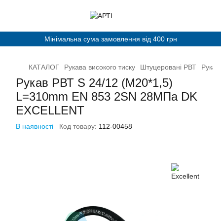
Мінімальна сума замовлення від 400 грн
КАТАЛОГ
Рукава високого тиску
Штуцеровані РВТ
Рукав
Рукав РВТ S 24/12 (М20*1,5)
L=310mm EN 853 2SN 28МПа DK
EXCELLENT
В наявності
Код товару:
112-00458