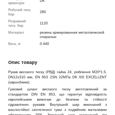
DK
арматури
Робочий тиск,
280
бар
Розривний
1120
тиск, бар
Матеріал
резина армированная металлической
спиралью
Вага, кг
0.440
Опис товару
Рукав високого тиску (РВД) гайка 24, різблення M20*1.5,
DN12x310 мм, EN 853 2SN 22МПа DK 0/0 EXCELLENT
(єврообжим).
Гумовий шланг високого тиску виготовлений за
стандартом DIN EN 853, що гарантує відповідність
європейським вимогам до безпеки та стійкості
гідравлічних рукавів. Внутрішній шар виконаний з
маслостійкої синтетичної гуми з подвійним металевим
обплетенням 2SN. Зовнішній шар захищений від