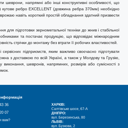
ти шеврони, напрямні або інші конструктивні особливості, що
0) кутове ребро EXCELLENT (довжина ребра 370мм) необхідно
 врожаю навіть короткий простій обладнання здатний призвести
 для підготовки зернометальної техніки до жнив і стабільної
робниками та постачає продукцію, що відповідає міжнародним
вність стрічки до монтажу без втрати її робочих властивостей.
і сервісних підприємств, яким важливо своєчасно підготувати
а з доставкою по всій Україні, а також у Молдову та Грузію,
у виконання, шевронів, напрямних, розмірів або сумісності з
имок.
 інформація
43 36
ХАРКІВ:
Салтівське шосе, 67-А
20 07
ДНІПРО:
вул. Березинська, 80
и вам?
ЛЬВІВ:
вул. Бузкова, 2