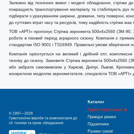
Залежно від технічних вимог і моделі обладнання, стрічки д
покращують транспортування матеріалу та стабілізують рух
підбирати з урахуванням ширини, довжини, типу поверхні, кон
до суттєвих втрат часу та ресурсів, тому надійність стрічки ма
ТОВ «АРТІ» пропонує Стрічка зерномета 500х4х2560 (ЗМ-90, З
роботи в піковий період аграрного сезону. Компанія є прям
стандартам ISO 9001 і TS16949. Правильні умови зберігання на 
Компанія орієнтується на великий і дрібний опт, комплексне
техніку до сезону. Замовити Стрічка зерномета 500х4х2560 (
або забрати самовивозом у Харкові, Дніпрі, Львові, Кропивн
конкретною моделлю зернометателя, спеціалісти ТОВ «АРТІ» до
Каталог
Гарячі пропозиції 🔥
© 1997—2026
Привідні ремені
Гумотехнічні вироби та комплектуючі до
с/г. техніки та пром. обладнання
Підшипники
Рукави гумові