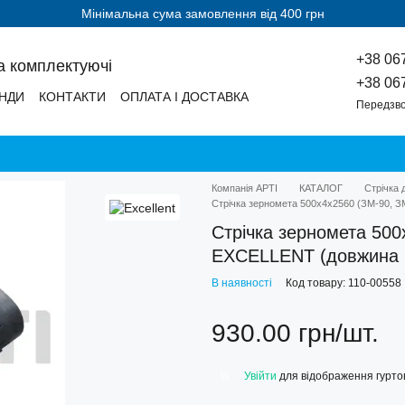
Мінімальна сума замовлення від 400 грн
+38 06
а комплектуючі
+38 06
НДИ
КОНТАКТИ
ОПЛАТА І ДОСТАВКА
Передзво
Компанія АРТІ
КАТАЛОГ
Стрічка 
Стрічка зерномета 500х4х2560 (ЗМ-90, 
Стрічка зерномета 500
EXCELLENT (довжина 
В наявності
Код товару: 110-00558
930.00 грн/шт.
Увійти
для відображення гуртов
%