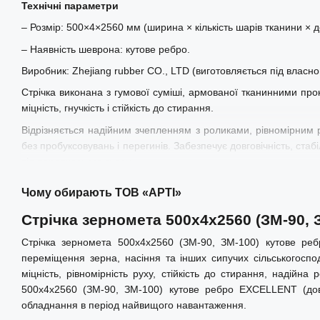
Технічні параметри
– Розмір: 500×4×2560 мм (ширина × кількість шарів тканини × 
– Наявність шеврона: кутове ребро.
Виробник: Zhejiang rubber CO., LTD (виготовляється під влас
Стрічка виконана з гумової суміші, армованої тканинними пр
міцність, гнучкість і стійкість до стирання.
Відрізняється надійним зчепленням з роликами, рівномірним
без пробуксовувань і перегинів. Забезпечує довговічність, стаб
від передчасного зносу.
Чому обирають ТОВ «АРТІ»
Стрічка зерномета 500х4х2560 (ЗМ-90,
Стрічка зерномета 500х4х2560 (ЗМ-90, ЗМ-100) кутове реб
переміщення зерна, насіння та інших сипучих сільськогосп
міцність, рівномірність руху, стійкість до стирання, надійн
500х4х2560 (ЗМ-90, ЗМ-100) кутове ребро EXCELLENT (довж
обладнання в період найвищого навантаження.