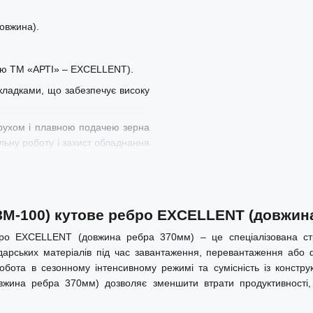
довжина).
ною ТМ «АРТІ» – EXCELLENT).
окладками, що забезпечує високу
 рухом і плавною подачею зерна
ільну роботу і захист обладнання
 ЗМ-100) кутове ребро EXCELLENT (довжин
ро EXCELLENT (довжина ребра 370мм) – це спеціалізована стрі
одарських матеріалів під час завантаження, перевантаження або 
а робота в сезонному інтенсивному режимі та сумісність із конст
ина ребра 370мм) дозволяє зменшити втрати продуктивності, 