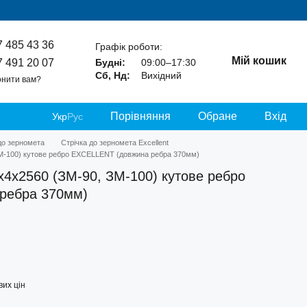
7 485 43 36
Графік роботи:
Мій кошик
7 491 20 07
Будні:
09:00–17:30
Сб, Нд:
Вихідний
нити вам?
Порівняння
Обране
Вхід
Укр
Рус
до зерномета
Стрічка до зерномета Excellent
ЗМ-100) кутове ребро EXCELLENT (довжина ребра 370мм)
х4х2560 (ЗМ-90, ЗМ-100) кутове ребро
ребра 370мм)
их цін