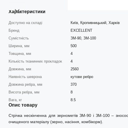
Характеристики
Доступно на складі
Київ, Кропивницький, Харків
Бренд
EXCELLENT
Сумістність
ЗМ-90, ЗМ-100
Ширина, мм
500
Товщина, мм
4
Кількість тканинних прокладок
4
Довжина, мм
2560
Наявність шеврона
кутове ребро
Довжина ребра, мм
370
Висота ребра, мм
8
Вага, кг
8.5
Опис товару
Стрічка нескінченна для зернометів ЗМ-90 і ЗМ-100 – зносост
очищеного матеріалу (зерно, насіння, комбікорм).