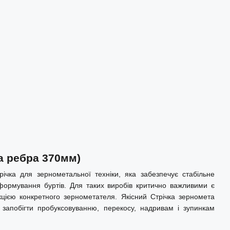
а ребра 370мм)
чка для зернометальної техніки, яка забезпечує стабільне
формування буртів. Для таких виробів критично важливими є
рукцією конкретного зернометателя. Якісний Стрічка зерномета
запобігти пробуксовуванню, перекосу, надривам і зупинкам