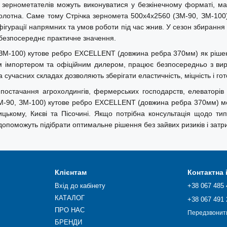
о зернометателів можуть виконуватися у безкінечному форматі, ма
 полотна. Саме тому Стрічка зерномета 500х4х2560 (ЗМ-90, ЗМ-10
фігурації напрямних та умов роботи під час жнив. У сезон збирання
є безпосереднє практичне значення.
М-100) кутове ребро EXCELLENT (довжина ребра 370мм) як рішення
им імпортером та офіційним дилером, працює безпосередньо з ви
сучасних складах дозволяють зберігати еластичність, міцність і гото
 постачання агрохолдингів, фермерських господарств, елеваторів 
ЗМ-90, ЗМ-100) кутове ребро EXCELLENT (довжина ребра 370мм) можн
ицькому, Києві та Пісочині. Якщо потрібна консультація щодо тип
поможуть підібрати оптимальне рішення без зайвих ризиків і затр
Клієнтам
Контактна
Вхід до кабінету
+38 067 485 
КАТАЛОГ
+38 067 491 
ПРО НАС
Передзвонит
БРЕНДИ