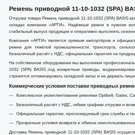
Ремень приводной 11-10-1032 (SPA) BA
Отгрузка товара Ремень приводной 11-10-1032 (SPA) BASIS к
складах компании «АРТИ». Надёжные ремни в нужном коли
стабильный выпуск продукции и оперативно выполнять сезонн
Компания «АРТИ» является прямым импортёром и официальным
ремни для тяжёлой промышленности, транспорта, сельхо
безналичный расчёт с НДС, официальная гарантия на продукц
На собственном оборудовании мы выполняем профессиональн
1032 (SPA) BASIS под конкретные приводы, модернизирова
стремятся оптимизировать складской запас и не держать лиш
Коммерческие условия поставки приводных ремне
Комплексное укомплектование ремнями Optibelt, Gates, Carl
Безналичный расчёт с НДС, гибкие графики отгрузки и воз
Официальная гарантия, прогнозируемый срок службы и те
Прозрачные условия возврата и обмена неиспользованных 
Доставка Ремень приводной 11-10-1032 (SPA) BASIS осуществ