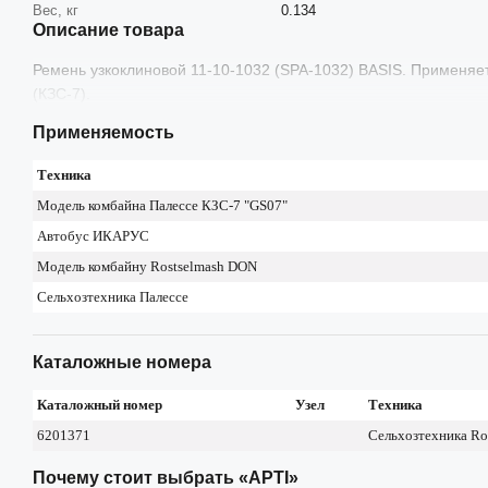
Вес, кг
0.134
Описание товара
Ремень узкоклиновой 11-10-1032 (SPA-1032) BASIS. Применя
(КЗС-7).
Применяемость
Техника
Модель комбайна Палессе КЗС-7 "GS07"
Автобус ИКАРУС
Модель комбайну Rostselmash DON
Сельхозтехника Палессе
Каталожные номера
Каталожный номер
Узел
Техника
6201371
Сельхозтехника Ro
Почему стоит выбрать «АРТІ»