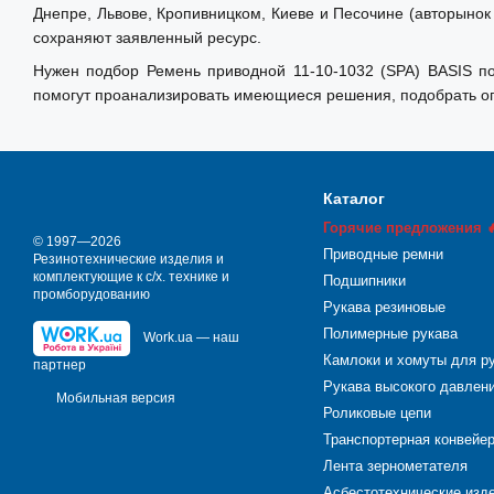
Днепре, Львове, Кропивницком, Киеве и Песочине (авторынок
сохраняют заявленный ресурс.
Нужен подбор Ремень приводной 11-10-1032 (SPA) BASIS по
помогут проанализировать имеющиеся решения, подобрать оп
Каталог
Горячие предложения 
© 1997—2026
Приводные ремни
Резинотехнические изделия и
комплектующие к с/х. технике и
Подшипники
промборудованию
Рукава резиновые
Полимерные рукава
Work.ua — наш
Камлоки и хомуты для р
партнер
Рукава высокого давлен
Мобильная версия
Роликовые цепи
Транспортерная конвейе
Лента зернометателя
Асбестотехнические изд