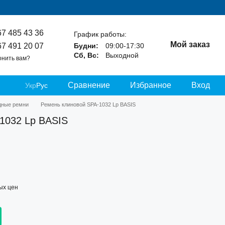
67 485 43 36
График работы:
Мой заказ
67 491 20 07
Будни:
09:00-17:30
Сб, Вс:
Выходной
онить вам?
Сравнение
Избранное
Вход
Укр
Рус
дные ремни
Ремень клиновой SPA-1032 Lp BASIS
1032 Lp BASIS
ых цен