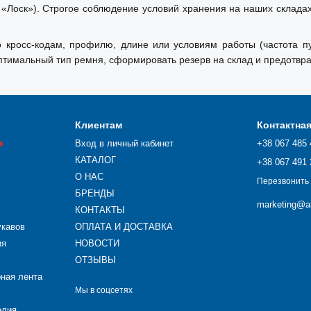
 «Лоск»). Строгое соблюдение условий хранения на наших склада
 кросс-кодам, профилю, длине или условиям работы (частота пу
тимальный тип ремня, сформировать резерв на склад и предотвра
Клиентам
Контактна

Вход в личный кабинет
+38 067 485 
КАТАЛОГ
+38 067 491 
О НАС
Перезвонить
БРЕНДЫ
marketing@ar
КОНТАКТЫ
укавов
ОПЛАТА И ДОСТАВКА
ия
НОВОСТИ
ОТЗЫВЫ
рная лента
Мы в соцсетях
елия