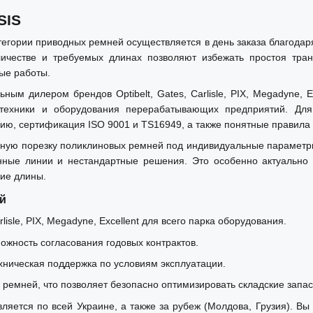
SIS
атегории приводных ремней осуществляется в день заказа благод
честве и требуемых длинах позволяют избежать простоя тра
ые работы.
 дилером брендов Optibelt, Gates, Carlisle, PIX, Megadyne, E
зтехники и оборудования перерабатывающих предприятий. Дл
ию, сертификация ISO 9001 и TS16949, а также понятные правила 
ую порезку поликлиновых ремней под индивидуальные параметры, 
нные линии и нестандартные решения. Это особенно актуально 
ние длины.
й
isle, PIX, Megadyne, Excellent для всего парка оборудования.
можность согласования годовых контрактов.
хническая поддержка по условиям эксплуатации.
ремней, что позволяет безопасно оптимизировать складские запас
ляется по всей Украине, а также за рубеж (Молдова, Грузия). Вы