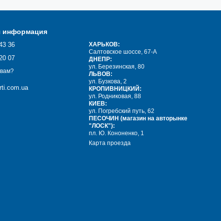
лотнения зазоров проёмов, стыков, металлических конструкций,
я информация
43 36
ХАРЬКОВ:
йкие, маслобензостойкие уплостнители и так далее;
Салтовское шоссе, 67-А
20 07
ДНЕПР:
ул. Березинская, 80
 вам?
ЛЬВОВ:
ских заданий и уплотнитель резиновый Р-образный, который
ул. Бузкова, 2
чно легко крепится при помощи нижней планки; Б, Е, D, T -
ti.com.ua
КРОПИВНИЦКИЙ:
ул. Родниковая, 88
КИЕВ:
ул. Погребский путь, 62
ПЕСОЧИН (магазин на авторынке
"ЛОСК"):
пл. Ю. Кононенко, 1
Карта проезда
мов и соединений, а также предотвращает попадание грязи и
ается подробная классификация данной продукции. Основными
выделяю такие шнуры:
, за исключением углекислой и азотной кислоты.