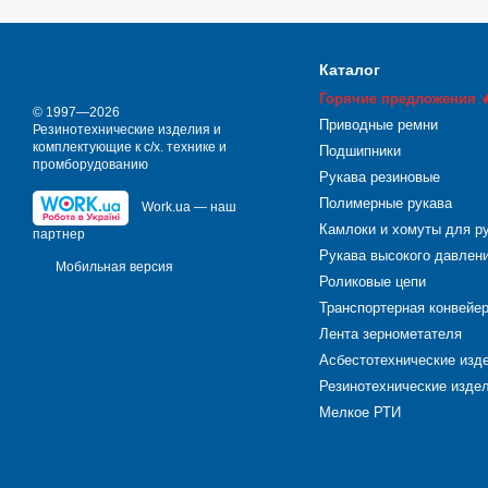
Уплотнитель изготавлива
разъёмных соединений.
Каталог
В зависимости от разных
Горячие предложения 
для различные сфер п
© 1997—2026
Приводные ремни
Резинотехнические изделия и
имеющие разные форм
комплектующие к с/х. технике и
Подшипники
промборудованию
разнопрофильные: П-
Рукава резиновые
зачастую используют
Полимерные рукава
Work.ua — наш
образные и другие н
Камлоки и хомуты для р
партнер
Рукава высокого давлен
Мобильная версия
Роликовые цепи
Шнур резиновый
Транспортерная конвейе
Это неформовое резинот
Лента зернометателя
наседание пыли в полост
Асбестотехнические изд
Чтобы подобрать самый 
Резинотехнические издел
критериями являются - т
Мелкое РТИ
Кислотощелочесто
Маслобензостойки