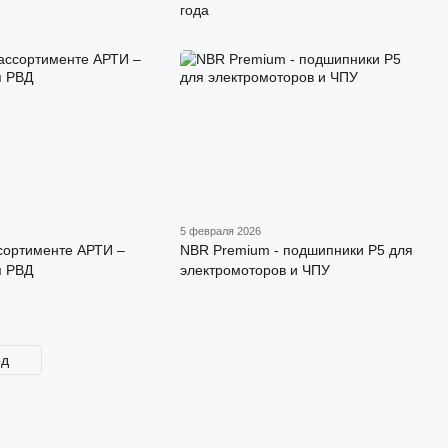
года
5 февраля 2026
сортименте АРТИ –
NBR Premium - подшипники P5 для
я РВД
электромоторов и ЧПУ
ед