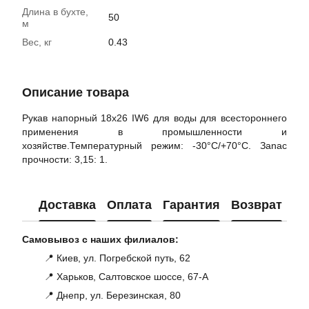
Длина в бухте,
50
м
Вес, кг
0.43
Описание товара
Рукав напорный 18х26 IW6 для воды для всестороннего
применения в промышленности и
хозяйстве.Температурный режим: -30°C/+70°C. Зanac
пpoчности: 3,15: 1.
Доставка
Оплата
Гарантия
Возврат
Ко
Самовывоз с наших филиалов:
📍 Киев, ул. Погребской путь, 62
📍 Харьков, Салтовское шоссе, 67-А
📍 Днепр, ул. Березинская, 80