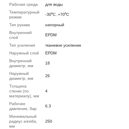
Рабочая среда
для воды
Температурный
-30⁰С..+70⁰С
режим
Тип рукава
напорный
Внутренний
EPDM
слой
Тип усиления
тканевое усиление
Наружный слой
EPDM
Внутренний
18
диаметр, мм
Наружный
26
диаметр, мм
Толщина
стенки (по
4
материалу), мм
Рабочее
6.3
давление, бар
Минимальный
радиус изгиба,
250
мм