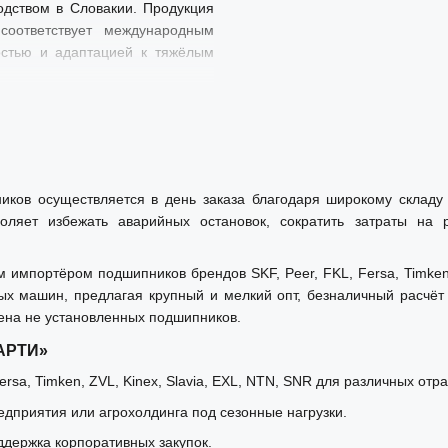
одством в Словакии. Продукция
соответствует международным
остью и адаптацией к тяжёлым
ников осуществляется в день заказа благодаря широкому склад
оляет избежать аварийных остановок, сократить затраты на
мпортёром подшипников брендов SKF, Peer, FKL, Fersa, Timken, 
ых машин, предлагая крупный и мелкий опт, безналичный расчё
ена не установленных подшипников.
«АРТИ»
rsa, Timken, ZVL, Kinex, Slavia, EXL, NTN, SNR для различных отр
дприятия или агрохолдинга под сезонные нагрузки.
ддержка корпоративных закупок.