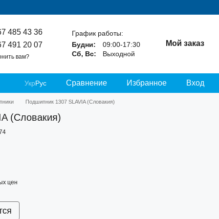
67 485 43 36
График работы:
Мой заказ
67 491 20 07
Будни:
09:00-17:30
Сб, Вс:
Выходной
онить вам?
Сравнение
Избранное
Вход
Укр
Рус
пники
Подшипник 1307 SLAVIA (Словакия)
A (Словакия)
74
ых цен
тся