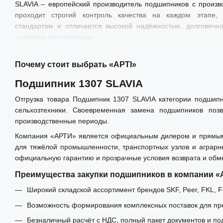
SLAVIA – европейский производитель подшипников с произв
проходит строгий контроль качества на каждом этапе, 
стандартам и отличается высокой надёжностью, долговечн
условиям эксплуатации.
Почему стоит выбрать «АРТІ»
Подшипник 1307 SLAVIA
Отгрузка товара Подшипник 1307 SLAVIA категории подшип
сельхозтехники. Своевременная замена подшипников позв
производственные периоды.
Компания «АРТИ» является официальным дилером и прямым и
для тяжёлой промышленности, транспортных узлов и аграрн
официальную гарантию и прозрачные условия возврата и обм
Преимущества закупки подшипников в компании 
Широкий складской ассортимент брендов SKF, Peer, FKL, Fe
Возможность формирования комплексных поставок для пре
Безналичный расчёт с НДС, полный пакет документов и по