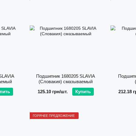
Подшипники SLAVIA успешно работают в разных 
транспорта и промышленности. Надежность и 
использованием в технике как мировых, так и отечес
В сельскохозяйственном секторе подшипники S
культиваторы, почвообрабатывающую технику и друго
Ferguson, Vaderstad, Sunflower, Holmer, Kuhn, Horsch
В технике производства стран СНГ они используютс
МТЗ, КРАЗ, КАМАЗ, МАЗ и т.д.
Такое широкое внедрение в различные типы машин с
SLAVIA
Подшипник 1680205 SLAVIA
Подшипн
с современными требованиями и стабильной работе 
аемый
(Словакия) смазываемый
пить
125.10 грн/шт.
Купить
212.18 г
Качество подшипников SLAVIA
ГОРЯЧЕЕ ПРЕДЛОЖЕНИЕ