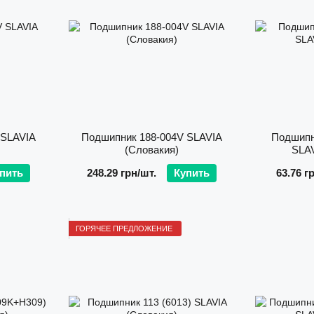
 SLAVIA
Подшипник 188-004V SLAVIA
Подшипни
(Словакия)
SLAV
Все эти шаги гарантируют длительный ресурс работы
пить
248.29 грн/шт.
Купить
63.76 г
Ассортимент продукции SLAVIA
Компания «АРТИ» снабжает полный спектр подшипн
ГОРЯЧЕЕ ПРЕДЛОЖЕНИЕ
включая:
⚙️ Шариковые подшипники:
однорядные радиальные;
однорядные упорные;