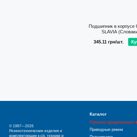
Подшипник в корпусе
SLAVIA (Словак
345.11 грн/шт.
Ку
Каталог
Горячие предложения 
© 1997—2026
Приводные ремни
Резинотехнические изделия и
комплектующие к с/х. технике и
Подшипники