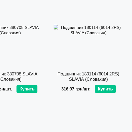
отраслях – от сельского хозяйства до строительства,
долговечность продукции подтверждена многолетним
твенных производителей.
LAVIA устанавливаются на комбайны, жатки, сеялки,
е оборудование брендов Claas, New Holland, Kinze, Massey
, Great Plains, Gaspardome, Amazon.
я в продукции Ростсельмаш, ХТЗ, ЮМЗ, Дон, Нива, Енисей,
видетельствует о высоком уровне качества, совместимости
ик 380708 SLAVIA
Подшипник 180114 (6014 2RS)
в сложных условиях эксплуатации.
(Словакия)
SLAVIA (Словакия)
рн/шт.
Купить
316.97 грн/шт.
Купить
Основная особенность продукции SLAVIA – точность
и стабильность. Завод придерживается строгих
стандартов:
соответствие EN ISO 9001:2015;