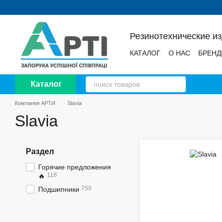
Перейти к основному контенту
Резинотехнические и
КАТАЛОГ
О НАС
БРЕН
НОВОСТИ
ОТЗЫВЫ
Каталог
Компания АРТИ
Slavia
Slavia
Раздел
Горячие предложения
118
🔥
750
Подшипники