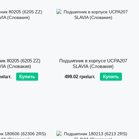
контроль металлографических параметров
подшипниковой стали;
строгое соблюдение технологических процессов
на каждом этапе производства;
лабораторная проверка точности размеров
готовой продукции;
сборка подшипников на автоматизированных
линиях.
к 80205 (6205 ZZ)
Подшипник в корпусе UCPA207
IA (Словакия)
SLAVIA (Словакия)
 даже в сложных условиях эксплуатации.
рн/шт.
Купить
499.02 грн/шт.
Купить
иков SLAVIA,