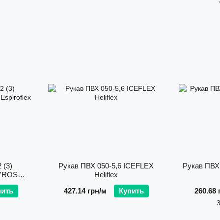
 (3)
Рукав ПВХ 050-5,6 ICEFLEX
Рукав ПВ
YROS
Heliflex
пить
427.14 грн/м
Купить
260.68 
З