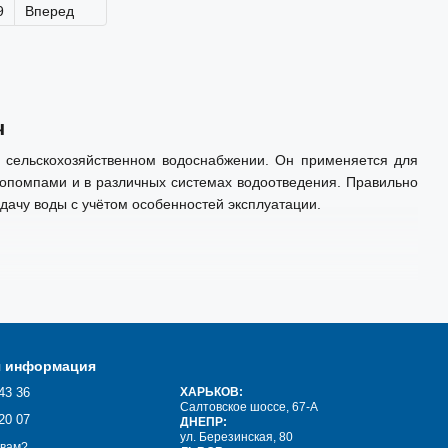
9
Вперед
ч
сельскохозяйственном водоснабжении. Он применяется для
отопомпами и в различных системах водоотведения. Правильно
ачу воды с учётом особенностей эксплуатации.
я информация
43 36
ХАРЬКОВ:
Салтовское шоссе, 67-А
20 07
ДНЕПР:
ул. Березинская, 80
 вам?