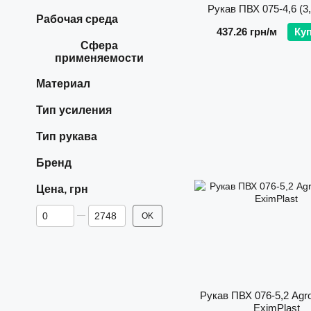
Рукав ПВХ 075-4,6 (3,
Рабочая среда
437.26 грн/м
Ку
Сфера
применяемости
Материал
Тип усиления
Тип рукава
Бренд
Цена, грн
От Цена, грн
До Цена, грн
OK
Рукав ПВХ 076-5,2 Agr
EximPlast