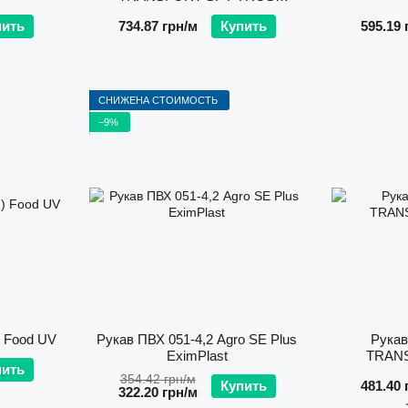
Espiroflex
пить
734.87 грн/м
Купить
595.19 
СНИЖЕНА СТОИМОСТЬ
−9%
) Food UV
Рукав ПВХ 051-4,2 Agro SE Plus
Рукав
EximPlast
TRANS
пить
354.42 грн/м
Купить
481.40 
322.20 грн/м