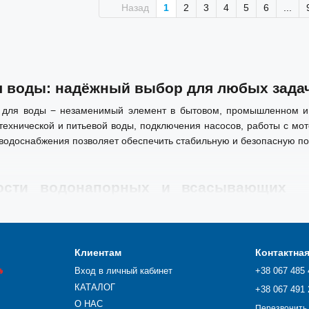
Назад
1
2
3
4
5
6
...
я воды: надёжный выбор для любых зада
в для воды
−
незаменимый элемент в бытовом, промышленном и 
 технической и питьевой воды, подключения насосов, работы с м
водоснабжения позволяет обеспечить стабильную и безопасную под
ости водонапорных и всасывающих
ды:
хнического назначения
ны для транспортировки воды, используемой в различных
Клиентам
Контактна
охлаждение, промывка, полив и откачка. Изготовление рукавов

Вход в личный кабинет
+38 067 485 
носостойкость, устойчивость к механическим нагрузкам и
КАТАЛОГ
+38 067 491 
О НАС
Перезвонить