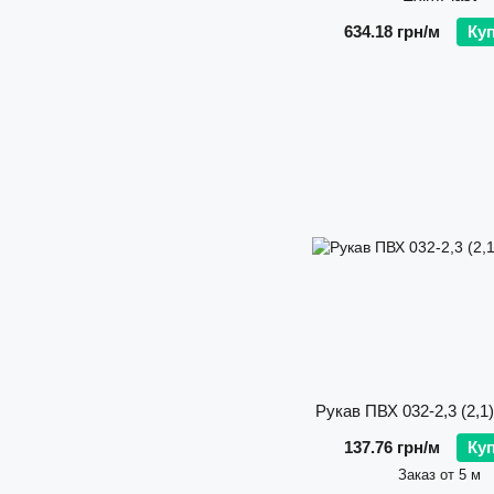
634.18 грн/м
Ку
Рукав ПВХ 032-2,3 (2,1
137.76 грн/м
Ку
Заказ от 5 м