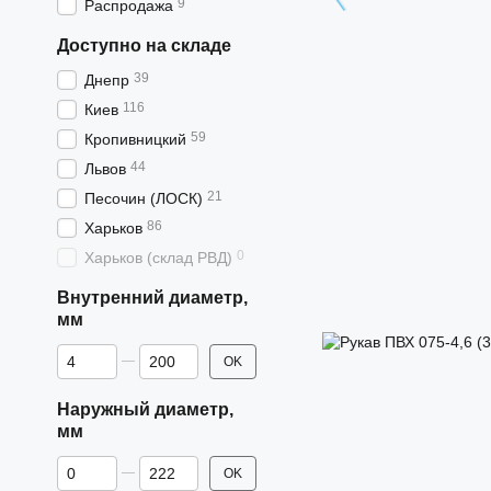
9
Распродажа
Доступно на складе
39
Днепр
116
Киев
59
Кропивницкий
44
Львов
21
Песочин (ЛОСК)
86
Харьков
0
Харьков (склад РВД)
Внутренний диаметр,
мм
От Внутренний диаметр, мм
До Внутренний диаметр, мм
OK
Наружный диаметр,
мм
От Наружный диаметр, мм
До Наружный диаметр, мм
OK