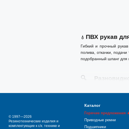
ПВХ рукав дл
💧
Гибкий и прочный рука
полива, откачки, подачи
подобранный шланг для 
🔍
Разновидн
рукавов для во
Шланги для воды те
Эти шланги предназначе
Каталог
технических процессах
−
Горячие предложения 
из ПВХ, обеспечивает из
© 1997—2026
Приводные ремни
Резинотехнические изделия и
погодным условиям.
комплектующие к с/х. технике и
Подшипники