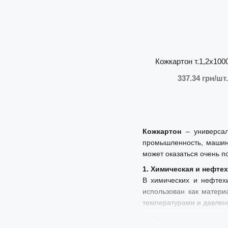
Кожкартон т.1,2х100
337.34 грн/шт.
Кожкартон
– универсал
промышленность, машино
может оказаться очень п
1. Химическая и нефт
В химических и нефтехи
использован как матери
температурами и давлен
2. Машиностроение: