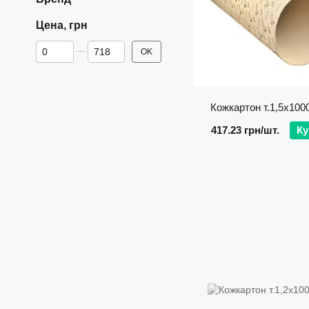
Цена, грн
От Цена, грн
До Цена, грн
OK
Кожкартон т.1,5х100
417.23 грн/шт.
Ку