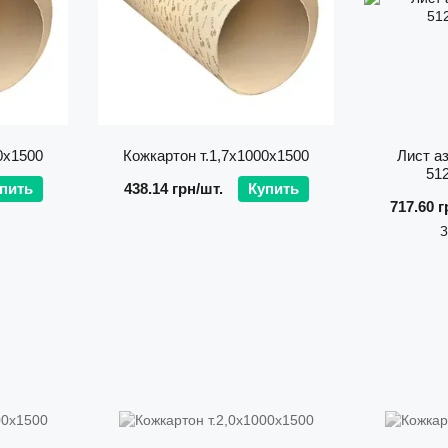
0х1500
Кожкартон т.1,7х1000х1500
Лист а
51
пить
438.14 грн/шт.
Купить
717.60 г
З