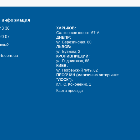
тон может использоваться для изготовления прокладок,
ерметичности и устойчивости.
я информация
с агрессивными средами. Кожкартон может быть использован в
43 36
ХАРЬКОВ:
нии чрезмерного взаимодействия.
Салтовское шоссе, 67-А
20 07
ДНЕПР:
ул. Березинская, 80
 вам?
ЛЬВОВ:
обеспечить электрическую изоляцию и герметичность между
ул. Бузкова, 2
окладкой для сохранения надежности и безопасности.
ti.com.ua
КРОПИВНИЦКИЙ:
ул. Родниковая, 88
жет пригодиться для различных требований в отраслях, где
КИЕВ:
ул. Погребский путь, 62
ПЕСОЧИН (магазин на авторынке
"ЛОСК"):
именно для вас!
пл. Ю. Кононенко, 1
Карта проезда