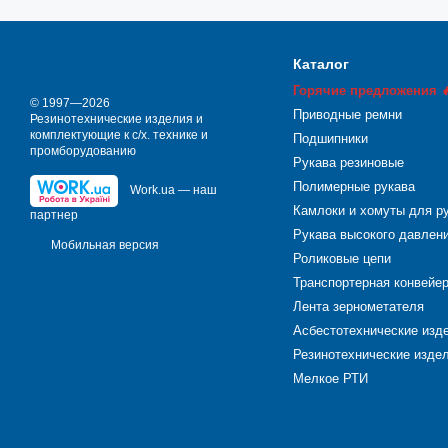
В машиностроении важ
уплотнительных колес и 
3. Металлургия и мета
Каталог
В этих областях важно п
Горячие предложения 
качестве изоляционного
© 1997—2026
Приводные ремни
Резинотехнические изделия и
4. Электротехника и эл
комплектующие к с/х. технике и
Подшипники
В сферах, связанных с
промборудованию
Рукава резиновые
компонентами. Кожкарто
Полимерные рукава
Work.ua — наш
Все эти применения под
Камлоки и хомуты для р
партнер
необходима надежность, 
Рукава высокого давлен
Мобильная версия
У АРТИ большой ассорт
Роликовые цепи
Транспортерная конвейе
Лента зернометателя
Асбестотехнические изд
Резинотехнические издел
Мелкое РТИ