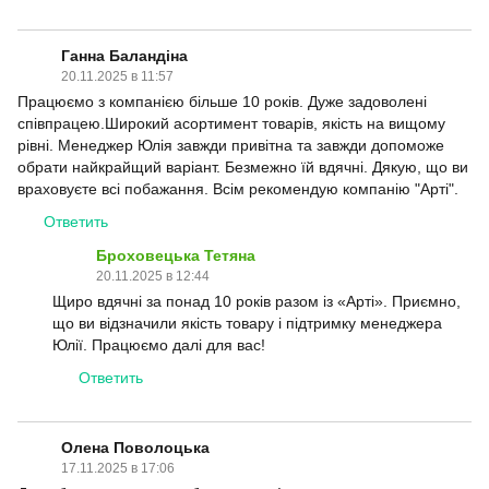
Ганна Баландіна
20.11.2025 в 11:57
Працюємо з компанією більше 10 років. Дуже задоволені
співпрацею.Широкий асортимент товарів, якість на вищому
рівні. Менеджер Юлія завжди привітна та завжди допоможе
обрати найкрайщий варіант. Безмежно їй вдячні. Дякую, що ви
враховуєте всі побажання. Всім рекомендую компанію "Арті".
Ответить
Броховецька Тетяна
20.11.2025 в 12:44
Щиро вдячні за понад 10 років разом із «Арті». Приємно,
що ви відзначили якість товару і підтримку менеджера
Юлії. Працюємо далі для вас!
Ответить
Олена Поволоцька
17.11.2025 в 17:06