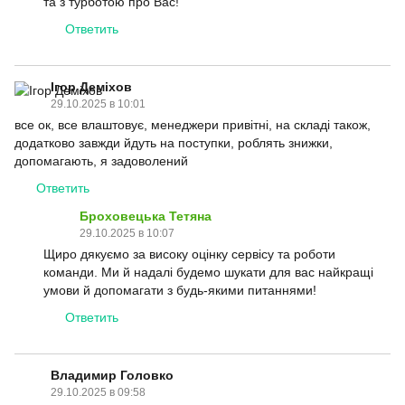
та з турботою про Вас!
Ответить
Ігор Деміхов
29.10.2025 в 10:01
все ок, все влаштовує, менеджери привітні, на складі також,
додатково завжди йдуть на поступки, роблять знижки,
допомагають, я задоволений
Ответить
Броховецька Тетяна
29.10.2025 в 10:07
Щиро дякуємо за високу оцінку сервісу та роботи
команди. Ми й надалі будемо шукати для вас найкращі
умови й допомагати з будь-якими питаннями!
Ответить
Владимир Головко
29.10.2025 в 09:58