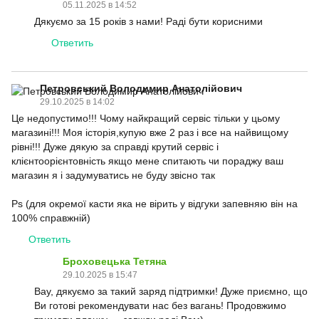
05.11.2025 в 14:52
Дякуємо за 15 років з нами! Раді бути корисними
Ответить
Петровський Володимир Анатолійович
29.10.2025 в 14:02
Це недопустимо!!! Чому найкращий сервіс тільки у цьому
магазині!!! Моя історія,купую вже 2 раз і все на найвищому
рівні!!! Дуже дякую за справді крутий сервіс і
клієнтоорієнтовність якщо мене спитають чи пораджу ваш
магазин я і задумуватись не буду звісно так
Ps (для окремої касти яка не вірить у відгуки запевняю він на
100% справжній)
Ответить
Броховецька Тетяна
29.10.2025 в 15:47
Вау, дякуємо за такий заряд підтримки! Дуже приємно, що
Ви готові рекомендувати нас без вагань! Продовжимо