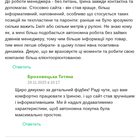
До роботи менеджера - без питань, Ірина завжди контактна та
допомагає. Стосовно сайта - він став краще, більш
інформативний, наповнений, особливо що стосується таких
позицій як техпластини та пароніти: раніше не було зрозуміло
скільки важить 1м/п або скільки метрів у рулоні. Не знаю кому
як, а мені більш подобається автономна робота без зайвих
дзвінків менеджеру, тому чим більше інформації про товар,
тим мені легше обирати- в цьому плані явна позитивна
динаміка. Дякую, що ви враховуєте ці моменти та робити свою
компанію більш клієнтоорієнтованою.
Ответить
Броховецька Тетяна
20.11.2025 в 10:17
Щиро дякуємо за детальний фідбек! Раді чути, що вам
комфортно працювати з Іриною, і що сайт став зручнішим
і інформативнішим. Ми й надалі додаватимемо
характеристики, щоб автономна покупка була
максимально простою.
Ответить