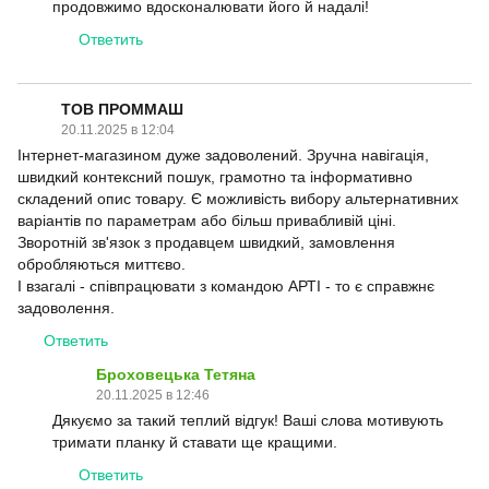
продовжимо вдосконалювати його й надалі!
Ответить
ТОВ ПРОММАШ
20.11.2025 в 12:04
Інтернет-магазином дуже задоволений. Зручна навігація,
швидкий контексний пошук, грамотно та інформативно
складений опис товару. Є можливість вибору альтернативних
варіантів по параметрам або більш привабливій ціні.
Зворотній зв'язок з продавцем швидкий, замовлення
обробляються миттєво.
І взагалі - співпрацювати з командою АРТІ - то є справжнє
задоволення.
Ответить
Броховецька Тетяна
20.11.2025 в 12:46
Дякуємо за такий теплий відгук! Ваші слова мотивують
тримати планку й ставати ще кращими.
Ответить