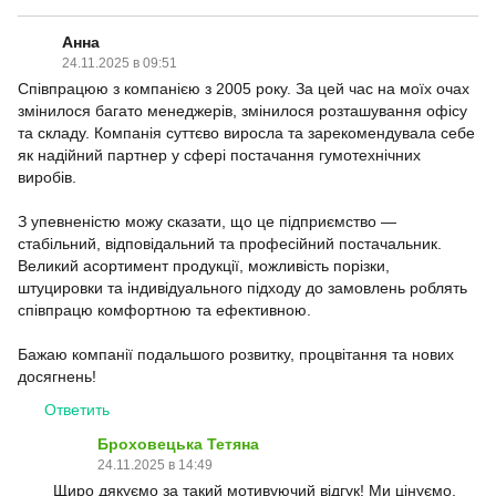
Анна
24.11.2025 в 09:51
Співпрацюю з компанією з 2005 року. За цей час на моїх очах
змінилося багато менеджерів, змінилося розташування офісу
та складу. Компанія суттєво виросла та зарекомендувала себе
як надійний партнер у сфері постачання гумотехнічних
виробів.
З упевненістю можу сказати, що це підприємство —
стабільний, відповідальний та професійний постачальник.
Великий асортимент продукції, можливість порізки,
штуцировки та індивідуального підходу до замовлень роблять
співпрацю комфортною та ефективною.
Бажаю компанії подальшого розвитку, процвітання та нових
досягнень!
Ответить
Броховецька Тетяна
24.11.2025 в 14:49
Щиро дякуємо за такий мотивуючий відгук! Ми цінуємо,