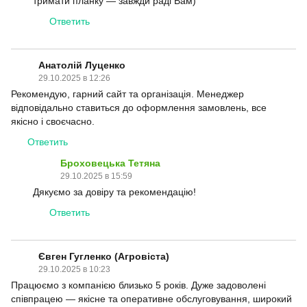
тримати планку — завжди раді Вам)
Ответить
Анатолій Луценко
29.10.2025 в 12:26
Рекомендую, гарний сайт та організація. Менеджер
відповідально ставиться до оформлення замовлень, все
якісно і своєчасно.
Ответить
Броховецька Тетяна
29.10.2025 в 15:59
Дякуємо за довіру та рекомендацію!
Ответить
Євген Гугленко (Агровіста)
29.10.2025 в 10:23
Працюємо з компанією близько 5 років. Дуже задоволені
співпрацею — якісне та оперативне обслуговування, широкий