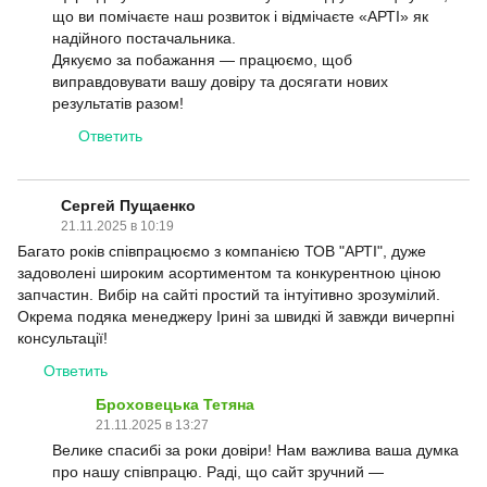
що ви помічаєте наш розвиток і відмічаєте «АРТІ» як
надійного постачальника.
Дякуємо за побажання — працюємо, щоб
виправдовувати вашу довіру та досягати нових
результатів разом!
Ответить
Сергей Пущаенко
21.11.2025 в 10:19
Багато років співпрацюємо з компанією ТОВ "АРТІ", дуже
задоволені широким асортиментом та конкурентною ціною
запчастин. Вибір на сайті простий та інтуітивно зрозумілий.
Окрема подяка менеджеру Ірині за швидкі й завжди вичерпні
консультації!
Ответить
Броховецька Тетяна
21.11.2025 в 13:27
Велике спасибі за роки довіри! Нам важлива ваша думка
про нашу співпрацю. Раді, що сайт зручний —