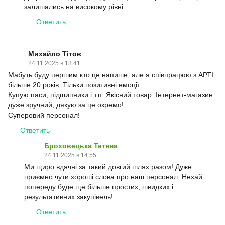
залишались на високому рівні.
Ответить
Михайло Тітов
24.11.2025 в 13:41
Мабуть буду першим кто це напише, але я співпрацюю з АРТІ
більше 20 років. Тільки позитивні емоції.
Купую паси, підшипники і т.п. Якісний товар. Інтернет-магазин
дуже зручний, дякую за це окремо!
Суперовий персонал!
Ответить
Броховецька Тетяна
24.11.2025 в 14:55
Ми щиро вдячні за такий довгий шлях разом! Дуже
приємно чути хороші слова про наш персонал. Нехай
попереду буде ще більше простих, швидких і
результативних закупівель!
Ответить