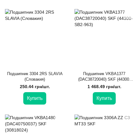
Подшипник 3304 2RS SLAVIA
Подшипник VKBA1377
(Словакия)
(DAC38720040) SKF (44300-
SB2-963)
250.44 грн/шт.
1 468.49 грн/шт.
Купить
Купить