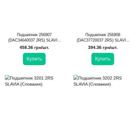
Подшипник 256907
Подшипник 256908
(DAC34640037 2RS) SLAVIA
(DAC37720037 2RS) SLAVIA
(Словакия)
(Словакия)
458.36 грн/шт.
394.36 грн/шт.
Купить
Купить