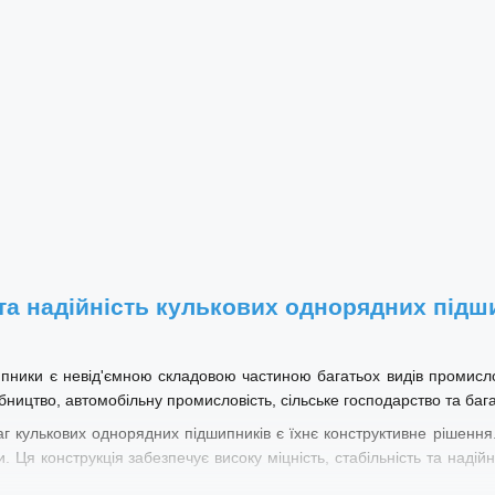
та надійність кулькових однорядних підш
ипники є невід'ємною складовою частиною багатьох видів промисл
ництво, автомобільну промисловість, сільське господарство та бага
г кулькових однорядних підшипників є їхнє конструктивне рішення.
. Ця конструкція забезпечує високу міцність, стабільність та наді