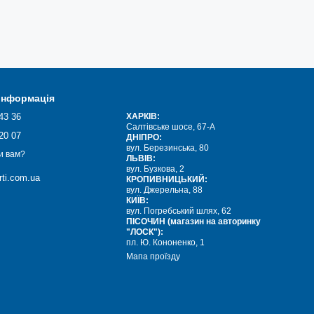
 Це особливо важливо в умовах інтенсивного використання, коли
ість і стійкість забезпечують довговічність підшипників та
зперебійної та ефективної роботи вашого обладнання. При
онструкцію та відповідність вимогам вашої галузі. Надійні та
я та збережуть вас від непередбачуваних витрат на ремонт та
 інформація
43 36
ХАРКІВ:
Салтівське шосе, 67-А
20 07
ДНІПРО:
вул. Березинська, 80
США)
FERSA
(Іспанія)
TIMKEN
(США)
SNR
(Франція)
NTN
и вам?
,
,
,
,
ЛЬВІВ:
LF-ZVL
(Чехія)
EXL
вул. Бузкова, 2
,
.
ti.com.ua
КРОПИВНИЦЬКИЙ:
вул. Джерельна, 88
КИЇВ:
вул. Погребський шлях, 62
орядні підшипники є ідеальним вибором для вашого обладнання.
ПІСОЧИН (магазин на авторинку
оботи вашого обладнання.
"ЛОСК"):
пл. Ю. Кононенко, 1
Мапа проїзду