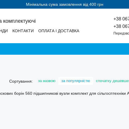
Мінімальна сума замовлення від 400 грн
+38 06
а комплектуючі
+38 06
НДИ
КОНТАКТИ
ОПЛАТА І ДОСТАВКА
Передзво
за назвою
за популярністю
спочатку дешевше
Сортування: