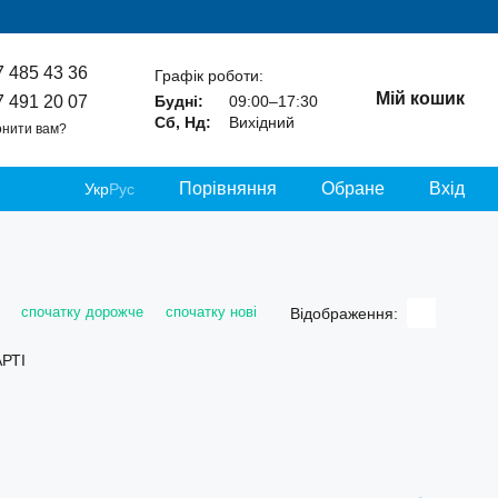
7 485 43 36
Графік роботи:
Мій кошик
7 491 20 07
Будні:
09:00–17:30
Сб, Нд:
Вихідний
нити вам?
Порівняння
Обране
Вхід
Укр
Рус
спочатку дорожче
спочатку нові
Відображення: