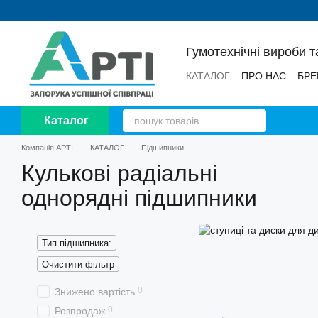
Перейти до основного контенту
Гумотехнічні вироби т
КАТАЛОГ
ПРО НАС
БРЕ
НОВИНИ
ВІДГУКИ
Каталог
Компанія АРТІ
КАТАЛОГ
Підшипники
Кулькові радіальні
однорядні підшипники
Тип підшипника:
Очистити фільтр
0
Знижено вартість
0
Розпродаж