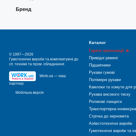
Кулькові однорядні підши
Бренд
підшипники піддаються п
знижують необхідність в 
Вибір відповідних куль
придбанні підшипників в
високоякісні кулькові о
Каталог
заміну.
Гарячі пропозиції 🔥
© 1997—2026
Привідні ремені
Гумотехнічні вироби та комплектуючі до
с/г. техніки та пром. обладнання
Підшипники
АРТІ
пропонує вам на ви
Рукави гумові
(Японія)
FAG
(Німеччин
,
Work.ua — наш
Полімерні рукави
партнер
Камлоки та хомути для р
Завдяки своїм перевагам 
Мобільна версія
Рукава високого тиску
Приділіть увагу вибору я
Роликові ланцюги
Транспортерна конвеєрна
Стрічка до зерномета
Номенклатура кулько
Азбестотехнічні вироби
кульковий дворядний
;
Гумотехнічні вироби та і