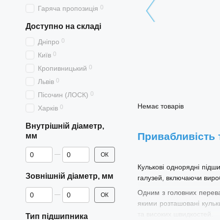
0
Гаряча пропозиція
Доступно на складі
0
Дніпро
0
Київ
0
Кропивницький
0
Львів
0
Пісочин (ЛОСК)
Немає товарів
0
Харків
Внутрішній діаметр,
Привабливість 
мм
Від Внутрішній діаметр, мм
До Внутрішній діаметр, мм
ОК
Кулькові однорядні підш
Зовнішній діаметр, мм
галузей, включаючи вироб
Від Зовнішній діаметр, мм
До Зовнішній діаметр, мм
Одним з головних перева
ОК
якими розташовані кульки
та високих швидкостей.
Тип підшипника