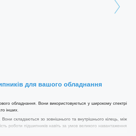
ипників для вашого обладнання
ового обладнання. Вони використовуються у широкому спектрі
то інших.
 Вони складаються зо зовнішнього та внутрішнього кілець, між
йність роботи підшипників навіть за умов великого навантаження