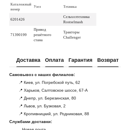
Каталожный
Узел
Техника
номер
Сельхозтехника
6201426
Rostselmash
Привод
Тракторы
71390199
решётного
Challenger
стана
Доставка
Оплата
Гарантия
Возврат
Ко
Самовывоз с наших филиалов:
📍 Киев, ул. Погребской путь, 62
📍 Харьков, Салтовское шоссе, 67-А
📍 Днепр, ул. Березинская, 80
📍 Львов, ул. Бузковая, 2
📍 Кропивницкий, ул. Родниковая, 88
Службами доставки:
Новая почта