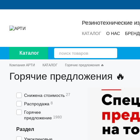
Перейти к основному контенту
Резинотехнические и
КАТАЛОГ
О НАС
БРЕН
НОВОСТИ
ОТЗЫВЫ
Каталог
Компания АРТИ
КАТАЛОГ
Горячие предложения 🔥
Горячие предложения 🔥
27
Снижена стоимость
8
Распродажа
Горячее
1980
предложение
Раздел
Узкоклиновые