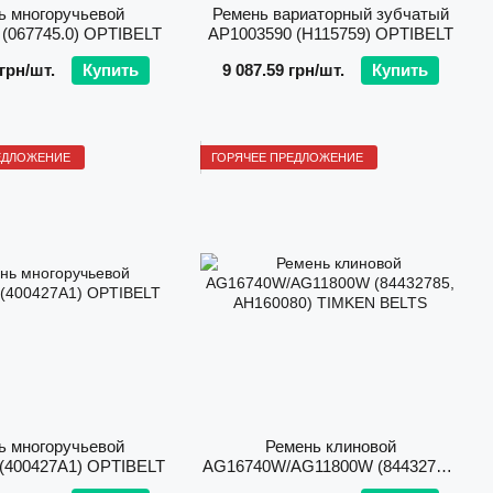
ь многоручьевой
Ремень вариаторный зубчатый
(067745.0) OPTIBELT
AP1003590 (H115759) OPTIBELT
 грн/шт.
Купить
9 087.59 грн/шт.
Купить
ЕДЛОЖЕНИЕ
ГОРЯЧЕЕ ПРЕДЛОЖЕНИЕ
ь многоручьевой
Ремень клиновой
(400427A1) OPTIBELT
AG16740W/AG11800W (84432785,
AH160080) TIMKEN BELTS