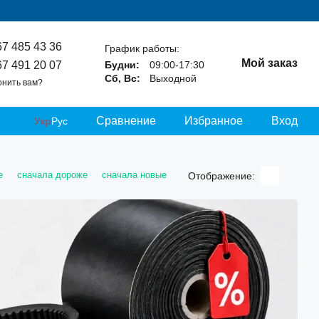
67 485 43 36
График работы:
Мой заказ
67 491 20 07
Будни:
09:00-17:30
Сб, Вс:
Выходной
онить вам?
Сравнение
Избранное
Вход
Укр
Рус
е
сначала дороже
сначала новые
Отображение: