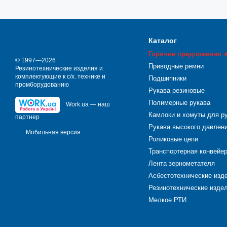
Каталог
Горячие предложения 
© 1997—2026
Приводные ремни
Резинотехнические изделия и
комплектующие к с/х. технике и
Подшипники
промборудованию
Рукава резиновые
Полимерные рукава
Work.ua — наш
Камлоки и хомуты для р
партнер
Рукава высокого давлен
Мобильная версия
Роликовые цепи
Транспортерная конвейе
Лента зернометателя
Асбестотехнические изд
Резинотехнические издел
Мелкое РТИ