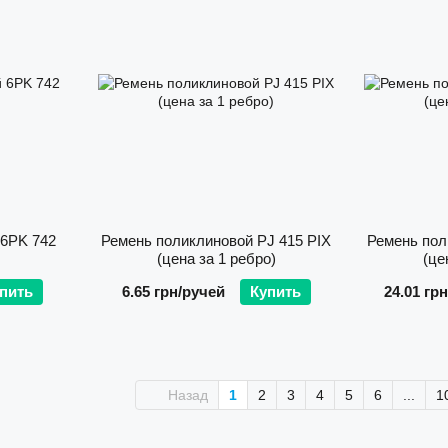
 6PK 742
Ремень поликлиновой PJ 415 PIX
Ремень пол
(цена за 1 ребро)
(це
пить
6.65 грн/ручей
Купить
24.01 гр
Назад
1
2
3
4
5
6
...
1