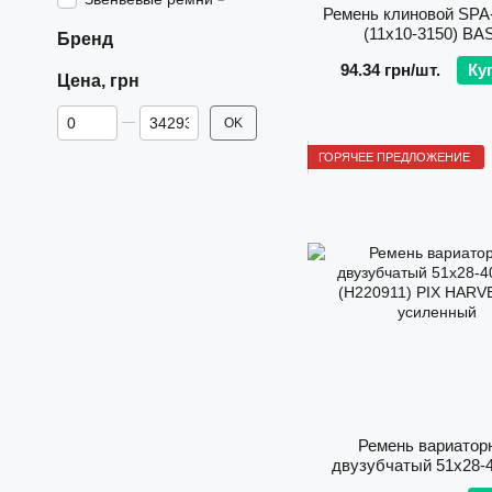
Ремень клиновой SPA
(11х10-3150) BA
Бренд
94.34 грн/шт.
Ку
Цена, грн
От Цена, грн
До Цена, грн
OK
ГОРЯЧЕЕ ПРЕДЛОЖЕНИЕ
Ремень вариатор
двузубчатый 51x28-4
(H220911) PIX HAR