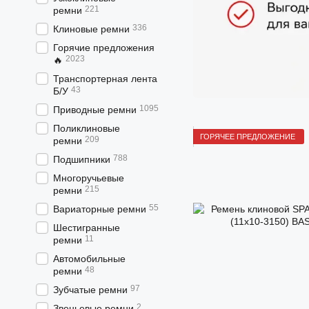
221
ремни
336
Клиновые ремни
Горячие предложения
2023
🔥
Транспортерная лента
43
Б/У
1095
Приводные ремни
Поликлиновые
ГОРЯЧЕЕ ПРЕДЛОЖЕНИЕ
209
ремни
788
Подшипники
Многоручьевые
215
ремни
55
Вариаторные ремни
Шестигранные
11
ремни
Автомобильные
48
ремни
97
Зубчатые ремни
2
Звеньевые ремни