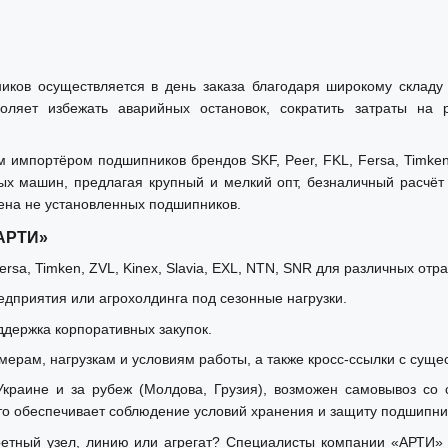
иков осуществляется в день заказа благодаря широкому склад
оляет избежать аварийных остановок, сократить затраты на
мпортёром подшипников брендов SKF, Peer, FKL, Fersa, Timken, 
ых машин, предлагая крупный и мелкий опт, безналичный расчё
ена не установленных подшипников.
«АРТИ»
rsa, Timken, ZVL, Kinex, Slavia, EXL, NTN, SNR для различных отр
дприятия или агрохолдинга под сезонные нагрузки.
ддержка корпоративных закупок.
мерам, нагрузкам и условиям работы, а также кросс-ссылки с суще
раине и за рубеж (Молдова, Грузия), возможен самовывоз со с
 обеспечивает соблюдение условий хранения и защиту подшипник
тный узел, линию или агрегат? Специалисты компании «АРТИ» б