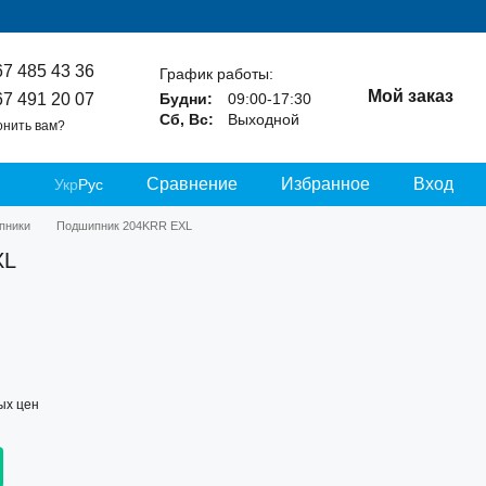
67 485 43 36
График работы:
Мой заказ
67 491 20 07
Будни:
09:00-17:30
Сб, Вс:
Выходной
онить вам?
Сравнение
Избранное
Вход
Укр
Рус
пники
Подшипник 204KRR ЕXL
XL
ых цен