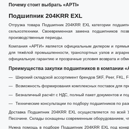
Почему стоит выбрать «АРТІ»
Подшипник 204KRR EXL
Отгрузка товара Подшипник 204KRR EXL категории подшипн
сельхозтехники. Своевременная замена подшипников позв
производственные периоды.
Компания «АРТИ» является официальным дилером и прямым и
для тяжёлой промышленности, транспортных узлов и аграрн
официальную гарантию и прозрачные условия возврата и обм
Преимущества закупки подшипников в компании 
Широкий складской ассортимент брендов SKF, Peer, FKL, Fe
Возможность формирования комплексных поставок для пре
Безналичный расчёт с НДС, полный пакет документов и по
Технические консультации по подбору подшипников по раз
Доставка Подшипник 204KRR EXL осуществляется по всей Ук
Песочине. Склады оснащены современным оборудованием, что
Нужна помощь в подборе Подшипник 204KRR EXL под конкре