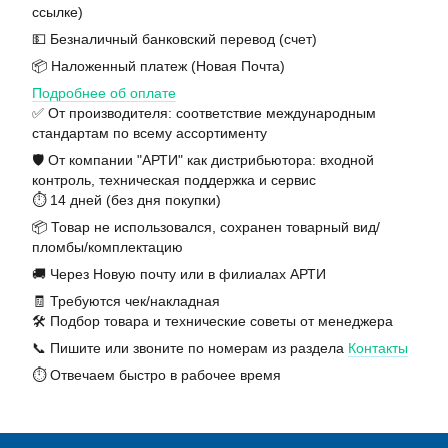
ссылке)
💵 Безналичный банковский перевод (счет)
📦 Наложенный платеж (Новая Почта)
Подробнее об оплате
✅ От производителя: соответствие международным
стандартам по всему ассортименту
🛡️ От компании "АРТИ" как дистрибьютора: входной
контроль, техническая поддержка и сервис
⏱️ 14 дней (без дня покупки)
📦 Товар не использовался, сохранен товарный вид/
пломбы/комплектацию
🚚 Через Новую почту или в филиалах АРТИ
🧾 Требуются чек/накладная
🛠️ Подбор товара и технические советы от менеджера
📞 Пишите или звоните по номерам из раздела
Контакты
⏱️ Отвечаем быстро в рабочее время