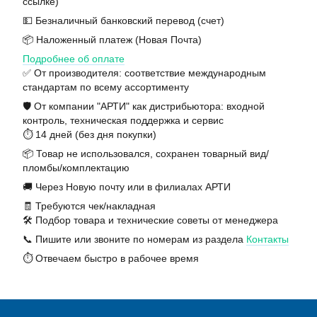
ссылке)
💵 Безналичный банковский перевод (счет)
📦 Наложенный платеж (Новая Почта)
Подробнее об оплате
✅ От производителя: соответствие международным
стандартам по всему ассортименту
🛡️ От компании "АРТИ" как дистрибьютора: входной
контроль, техническая поддержка и сервис
⏱️ 14 дней (без дня покупки)
📦 Товар не использовался, сохранен товарный вид/
пломбы/комплектацию
🚚 Через Новую почту или в филиалах АРТИ
🧾 Требуются чек/накладная
🛠️ Подбор товара и технические советы от менеджера
📞 Пишите или звоните по номерам из раздела
Контакты
⏱️ Отвечаем быстро в рабочее время