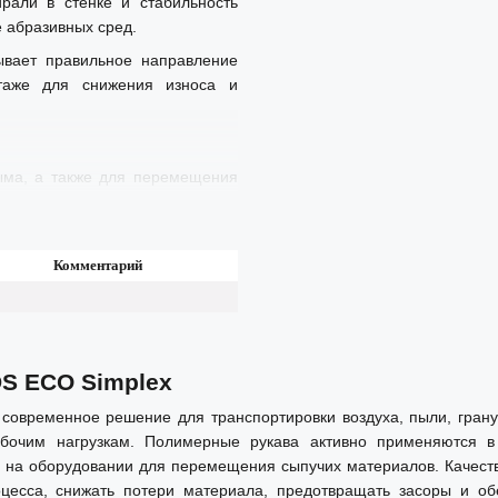
рали в стенке и стабильность
 абразивных сред.
ывает правильное направление
нтаже для снижения износа и
дыма, а также для перемещения
 порошков.
Комментарий
ывающих станках: пилорамы,
стружкопылесосы.
DS ECO Simplex
заводах.
современное решение для транспортировки воздуха, пыли, гранул
рабочим нагрузкам. Полимерные рукава активно применяются в
отходов.
 и на оборудовании для перемещения сыпучих материалов. Качес
роцесса, снижать потери материала, предотвращать засоры и о
материалов.