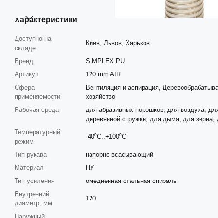
Характеристики
Доступно на
Киев, Львов, Харьков
складе
Бренд
SIMPLEX PU
Артикул
120 mm AIR
Сфера
Вентиляция и аспирация, Деревообрабаты
применяемости
хозяйство
Рабочая среда
для абразивных порошков, для воздуха, для
деревянной стружки, для дыма, для зерна, 
Температурный
-40⁰С..+100⁰С
режим
Тип рукава
напорно-всасывающий
Материал
ПУ
Тип усиления
омедненная стальная спираль
Внутренний
120
диаметр, мм
Наружный