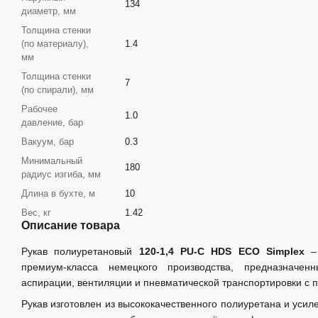
134
диаметр, мм
Толщина стенки
(по материалу),
1.4
мм
Толщина стенки
7
(по спирали), мм
Рабочее
1.0
давление, бар
Вакуум, бар
0.3
Минимальный
180
радиус изгиба, мм
Длина в бухте, м
10
Вес, кг
1.42
Описание товара
Рукав полиуретановый
120-1,4 PU-C HDS ECO Simplex
– 
премиум-класса немецкого производства, предназначе
аспирации, вентиляции и пневматической транспортировки с
Рукав изготовлен из высококачественного полиуретана и уси