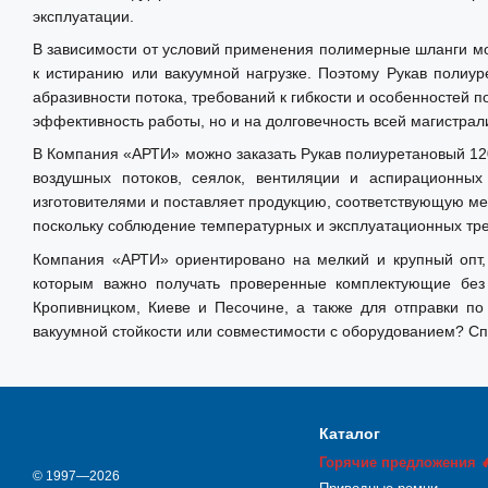
эксплуатации.
Рукав рекомендуется для применения в условиях, где требуе
В зависимости от условий применения полимерные шланги мог
стабильная форма и длительный ресурс при постоянной нагру
к истиранию или вакуумной нагрузке. Поэтому Рукав полиу
Техническая информация
абразивности потока, требований к гибкости и особенностей
эффективность работы, но и на долговечность всей магистрал
Внутренний диаметр: 120 мм.
В Компания «АРТИ» можно заказать Рукав полиуретановый 120
Толщина стенки по материалу: 1,4 мм.
воздушных потоков, сеялок, вентиляции и аспирационны
Внутренняя поверхность: гладкая.
изготовителями и поставляет продукцию, соответствующую м
Температурный диапазон: от -40°C до +100°C.
поскольку соблюдение температурных и эксплуатационных тре
Производитель: Simplex (Германия).
Компания «АРТИ» ориентировано на мелкий и крупный опт,
которым важно получать проверенные комплектующие без 
Кропивницком, Киеве и Песочине, а также для отправки по
вакуумной стойкости или совместимости с оборудованием? Сп
Каталог
Горячие предложения 
© 1997—2026