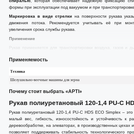
спиралью
, которая обеспечивает надёжную фиксацию спи
формы при эксплуатации под вакуумом и при транспортировке
Маркировка в виде стрелки
на поверхности рукава указ
движения потока. Рекомендуется учитывать её при мо
увеличения срока службы рукава.
Применение
Рукав применяется для транспортировки воздуха, газов и 
зерна, гранул, древесной стружки, опилок, пыли и абразивных
Применяемость
Используется в следующем оборудовани и установках:
Техника
• Стационарные и мобильные аспирационные установки.
Шелушильно-веечные машины для зерна
• Системы удаления стружки и пыли на деревообрабат
фрезерные, шлифовальные, форматно-раскроечные станки и 
Почему стоит выбрать «АРТІ»
• Зерноочистительные и зернотранспортные комплексы.
Рукав полиуретановый 120-1,4 PU-C H
• Пневмотранспортные линии на элеваторах и комбикормовых 
Рукав полиуретановый 120-1,4 PU-C HDS ECO Simplex – это 
• Промышленные вентиляционные системы.
малый вес, гибкость, износостойкость и устойчивость к 
• Промышленные пылесосы и центральные системы удаления 
деревообработке, на элеваторах, в производственных цехах
позволяет поддерживать стабильность технологического п
• Оборудование для переработки и транспортировки сыпучих 