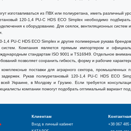
тся высокая абразивостойкость,
ут изготавливаться из ПВХ или полиуретана, иметь различный уров
зке.
ретановый 120-1,4 PU-C HDS ECO Simplex необходимо подбирать
 подключения к оборудованию. Для сеялок, вентиляционных систем 
и.
-1,4 PU-C HDS ECO Simplex и другие полимерные рукава брендов Es
х систем. Компания является прямым импортером и официаль
еждународным стандартам ISO 9001 и TS16949. Отдельное вниман
бований позволяет сохранить гибкость, форму и рабочие характе
 комплексные поставки для аграрного сектора, промышленных п
задержек. Рукав полиуретановый 120-1,4 PU-C HDS ECO Simpl
 всей Украине, в Молдову и Грузию. Если требуется консультац
ециалисты компании помогут подобрать оптимальный вариант под 
Клиентам
Контактна

Вход в личный кабинет
+38 067 485 