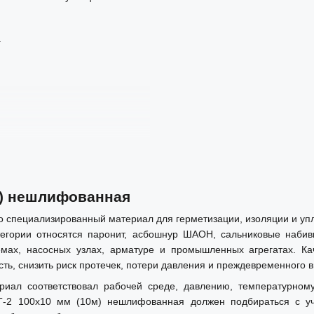
.
м) нешлифованная
о специализированный материал для герметизации, изоляции и уп
гории относятся паронит, асбошнур ШАОН, сальниковые набивк
темах, насосных узлах, арматуре и промышленных агрегатах. К
ь, снизить риск протечек, потери давления и преждевременного в
ала
риал соответствовал рабочей среде, давлению, температурном
АТ-2 100х10 мм (10м) нешлифованная должен подбираться с уч