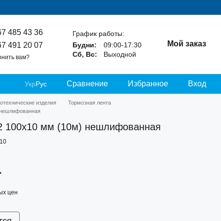
67 485 43 36
График работы:
Мой заказ
67 491 20 07
Будни:
09:00-17:30
Сб, Вс:
Выходной
онить вам?
Сравнение
Избранное
Вход
Укр
Рус
отехнические изделия
Тормозная лента
) нешлифованная
2 100х10 мм (10м) нешлифованная
010
.
ых цен