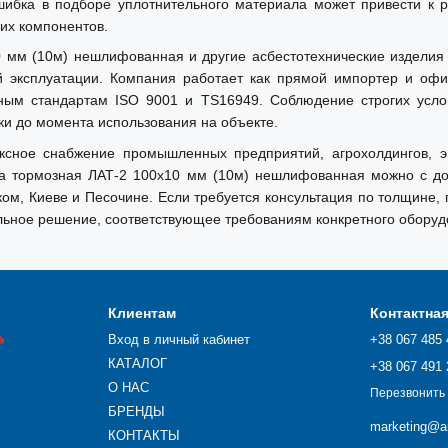
бка в подборе уплотнительного материала может привести к р
их компонентов.
 мм (10м) нешлифованная и другие асбестотехнические изделия д
эксплуатации. Компания работает как прямой импортер и офи
ых узлах грузовых автомобилей,
дным стандартам ISO 9001 и TS16949. Соблюдение строгих усло
их станков, а также в кранах и
ики до момента использования на объекте.
и температуре до 300°C.
ксное снабжение промышленных предприятий, агрохолдингов, эн
та тормозная ЛАТ-2 100х10 мм (10м) нешлифованная можно с дос
ком, Киеве и Песочине. Если требуется консультация по толщине,
ьное решение, соответствующее требованиям конкретного оборуд
Клиентам
Контактна

Вход в личный кабинет
+38 067 485 
КАТАЛОГ
+38 067 491 
О НАС
Перезвонить
БРЕНДЫ
marketing@ar
КОНТАКТЫ