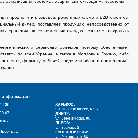
азгерметизации системы, аварийным ситуациям, простоям и
ля предприятий, заводов, ремонтных служб и B2B-клиентов,
циальный дилер, поставляет продукцию непосредственно от
вий хранения на современных складах позволяет сохранить
ергетических и сервисных объектов, поэтому обеспечивает
тавкой по всей Украине, а также в Молдову и Грузию, либо
 плотности, формату, рабочей среде или области применения?
ования.
я информация
43 36
ХАРЬКОВ:
Салтовское шоссе, 67-А
20 07
ДНЕПР:
ул. Березинская, 80
 вам?
ЛЬВОВ:
ул. Бузкова, 2
ti.com.ua
КРОПИВНИЦКИЙ:
ул. Родниковая, 88