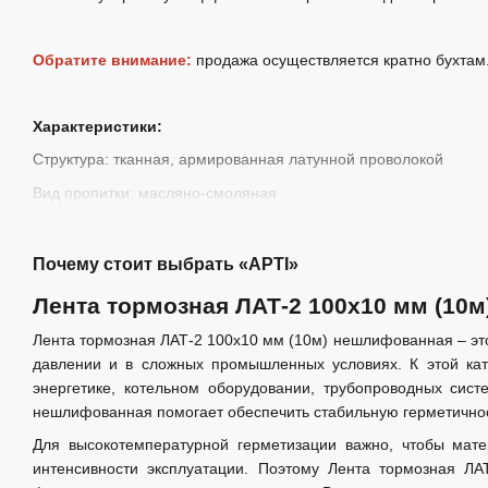
Обратите внимание:
продажа осуществляется кратно бухтам
Характеристики:
Структура: тканная, армированная латунной проволокой
Вид пропитки: масляно-смоляная
Состояние поверхности: нешлифованная
Ширина: 100 мм
Почему стоит выбрать «АРТІ»
Толщина: 10 мм
Лента тормозная ЛАТ-2 100х10 мм (10
Длина в бухте: 10 м
Лента тормозная ЛАТ-2 100х10 мм (10м) нешлифованная – эт
Допустимое давление: до 5 МПа
давлении и в сложных промышленных условиях. К этой кате
энергетике, котельном оборудовании, трубопроводных сис
Термостойкость: до 300°C
нешлифованная помогает обеспечить стабильную герметичност
Стойкость материала к изгибу: отсутствие разрушения матери
Для высокотемпературной герметизации важно, чтобы мате
Коэффициент трения по чугуну СЧ15: 0,45–0,6
интенсивности эксплуатации. Поэтому Лента тормозная Л