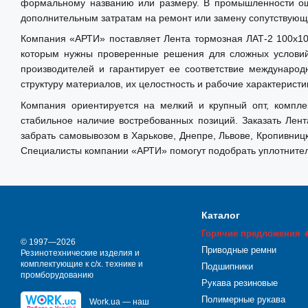
Линейный износ по чугуну СЧ15: не более 0,11 мм
формальному названию или размеру. В промышленности оши
дополнительным затратам на ремонт или замену сопутствующ
Компания «АРТИ» поставляет Лента тормозная ЛАТ-2 100х10
Применение
которым нужны проверенные решения для сложных условий 
Используется в качестве накладок в тормозных и фрикционн
производителей и гарантирует ее соответствие междунаро
автобусов, тракторов, спецтехники, самолетов, металлорежущ
структуру материалов, их целостность и рабочие характерист
лебедках. Подходит для эксплуатации при давлении до 5 МПа 
Компания ориентируется на мелкий и крупный опт, компле
стабильное наличие востребованных позиций. Заказать Лен
забрать самовывозом в Харькове, Днепре, Львове, Кропивниц
Преимущества:
Специалисты компании «АРТИ» помогут подобрать уплотнител
• Стабильные фрикционные свойства
• Высокая износостойкость
• Устойчивость к механическим нагрузкам
Каталог
• Надежная работа при сухом трении
Горячие предложения 
• Высокая теплостойкость
© 1997—2026
Приводные ремни
Резинотехнические изделия и
• Армирование латунной проволокой повышает прочность
комплектующие к с/х. технике и
Подшипники
промборудованию
Рукава резиновые
Полимерные рукава
Work.ua — наш
Особенности: