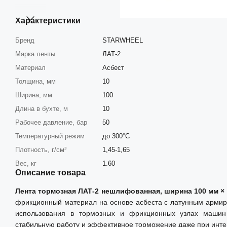
Характеристики
Бренд
STARWHEEL
Марка ленты
ЛАТ-2
Материал
Асбест
Толщина, мм
10
Ширина, мм
100
Длина в бухте, м
10
Рабочее давление, бар
50
Температурный режим
до 300°C
Плотность, г/см³
1,45-1,65
Вес, кг
1.60
Описание товара
Лента тормозная ЛАТ-2 нешлифованная, ширина 100 мм × 
фрикционный материал на основе асбеста с латунным арми
использования в тормозных и фрикционных узлах машин
стабильную работу и эффективное торможение даже при инте