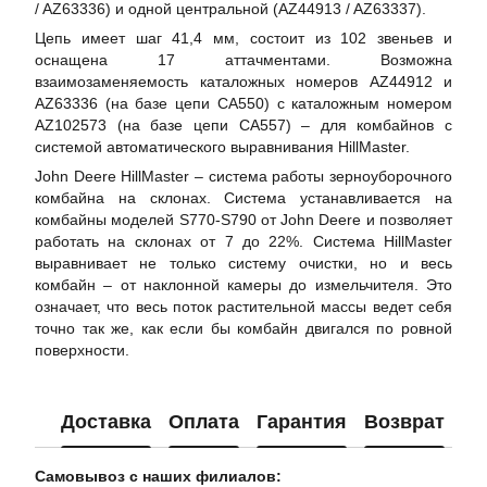
/ AZ63336) и одной центральной (AZ44913 / AZ63337).
Цепь имеет шаг 41,4 мм, состоит из 102 звеньев и
оснащена 17 аттачментами. Возможна
взаимозаменяемость каталожных номеров AZ44912 и
AZ63336 (на базе цепи CA550) с каталожным номером
AZ102573 (на базе цепи CA557) – для комбайнов с
системой автоматического выравнивания HillMaster.
John Deere HillMaster – система работы зерноуборочного
комбайна на склонах. Система устанавливается на
комбайны моделей S770-S790 от John Deere и позволяет
работать на склонах от 7 до 22%. Система HillMaster
выравнивает не только систему очистки, но и весь
комбайн – от наклонной камеры до измельчителя. Это
означает, что весь поток растительной массы ведет себя
точно так же, как если бы комбайн двигался по ровной
поверхности.
Доставка
Оплата
Гарантия
Возврат
Ко
Самовывоз с наших филиалов: