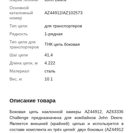
Основной
каталожный
AZ44912/AZ102573
номер
Тип цепи
для транспортеров
Рядность
1-рядная
Тип цепи для
ТНК цепь боковая
транспортеров
Шаг цепи
41,4
Длина цепи, м
4.222
Материал
сталь
Вес, кг
10.1
Описание товара
Боковая цепь наклонной камеры AZ44912, AZ63336
Challenge предназначена для комбайнов John Deere.
Является внешней (крайней) цепью и используется в
составе комплекта из трёх цепей: двух боковых (AZ44912