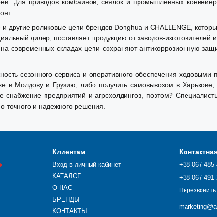
оев. Для приводов комбайнов, сеялок и промышленных конвей
онт.
e и другие роликовые цепи брендов Donghua и CHALLENGE, котор
иальный дилер, поставляет продукцию от заводов-изготовителей и
а современных складах цепи сохраняют антикоррозионную защиту,
ость сезонного сервиса и оперативного обеспечения ходовыми п
кже в Молдову и Грузию, либо получить самовывозом в Харькове,
е снабжение предприятий и агрохолдингов, поэтом? Специалисты 
о точного и надежного решения.
Клиентам
Контактна

Вход в личный кабинет
+38 067 485 
КАТАЛОГ
+38 067 491 
О НАС
Перезвонить
БРЕНДЫ
marketing@ar
КОНТАКТЫ