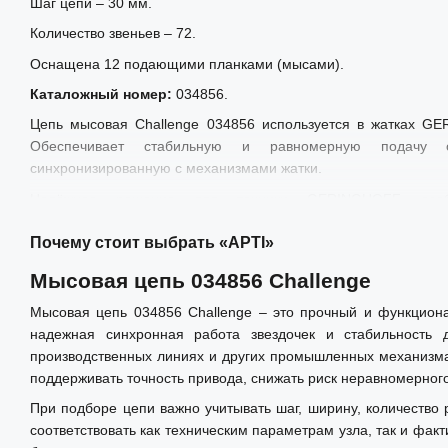
Шаг цепи – 30 мм.
Количество звеньев – 72.
Оснащена 12 подающими планками (мысами).
Каталожный номер:
034856.
Цепь мысовая Challenge 034856 используется в жатках GE
Обеспечивает стабильную и равномерную подачу 
синхронизированную с механизмами жатки.
Надёжное решение для техники GERINGHOFF, осо
производительности и интенсивной полевой эксплуата
Почему стоит выбрать «АРТІ»
оригинальными компонентами.
Мысовая цепь 034856 Challenge
Мысовая цепь 034856 Challenge – это прочный и функциона
надежная синхронная работа звездочек и стабильность д
производственных линиях и других промышленных механизма
поддерживать точность привода, снижать риск неравномерног
При подборе цепи важно учитывать шаг, ширину, количество
соответствовать как техническим параметрам узла, так и фак