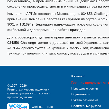
без остановок, а промышленные линии не допускают прост
сохранения производительности и минимизации затрат на рем
Компания «АРТИ» поставляет Мысовая цепь 034856 Challeng
применении. Компания работает как прямой импортер и офиц
9001 и TS16949. Благодаря надлежащим условиям хранения н
стабильной и долговременной работы приводов.
Для агросектора отдельным преимуществом является возможн
034856 Challenge можно с доставкой по всей Украине, а та
«АРТИ» ориентируется на крупный и мелкий опт, комплексно
технике применения или каталожному номеру для максимальн
Каталог
Горячие предложения 
© 1997—2026
Приводные ремни
Резинотехнические изделия и
комплектующие к с/х. технике и
Подшипники
промборудованию
Рукава резиновые
Полимерные рукава
Work.ua — наш