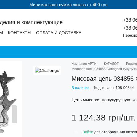
Минимальная сумма заказа от 400 грн
+38 0
зделия и комплектующие
+38 0
ДЫ
КОНТАКТЫ
ОПЛАТА И ДОСТАВКА
Перезв
Компания АРТИ
КАТАЛОГ
Ролико
Мисовая цепь 034856 Geringhoff кукуруза
Мисовая цепь 034856 G
В наличии
Код товара: 108-00844
Цепь мысовая на кукурузную жат
1 124.38 грн/шт.
Войти
для отображения оптов
%