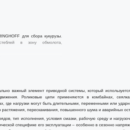
RINGHOFF для сбора кукурузы.
стеблей в зону обмолота,
бенно в условиях высокой
ции. Полностью совместима с
льно важный элемент приводной системы, который используется 
вижения. Роликовые цепи применяются в комбайнах, сеялках
х, где нагрузки могут быть длительными, переменными или ударн
о растяжения, перескакивания, повышенного шума и аварийных ос
 рядов, тип исполнения, условия смазки, рабочую среду и нагруз
тической специфике его эксплуатации – особенно в сезонно напря