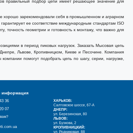
еров правильный подбор цепи имеет решающее значение для
ые хорошо зарекомендовали себя в промышленном и аграрном
 гарантирует ее соответствие международным стандартам ISO
 точность геометрии и готовность к монтажу, что важно для
озициями в период пиковых нагрузок. Заказать Мысовая цепь
 Днепре, Львове, Кропивницком, Киеве и Песочине. Компания
компании помогут подобрать цепь по шагу, серии, нагрузке,
я информация
43 36
ХАРЬКОВ:
Салтовское шоссе, 67-А
20 07
ДНЕПР:
ул. Березинская, 80
 вам?
ЛЬВОВ:
ул. Бузкова, 2
ti.com.ua
КРОПИВНИЦКИЙ:
ул. Родниковая, 88