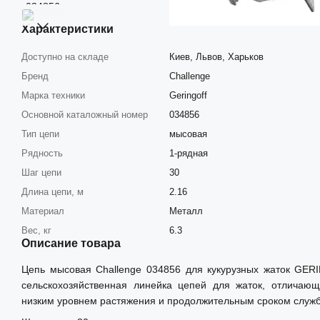
Характеристики
Доступно на складе
Киев, Львов, Харьков
Бренд
Challenge
Марка техники
Geringoff
Основной каталожный номер
034856
Тип цепи
мысовая
Рядность
1-рядная
Шаг цепи
30
Длина цепи, м
2.16
Материал
Металл
Вес, кг
6.3
Описание товара
Цепь мысовая Challenge 034856 для кукурузных жаток GER
сельскохозяйственная линейка цепей для жаток, отличаю
низким уровнем растяжения и продолжительным сроком служ