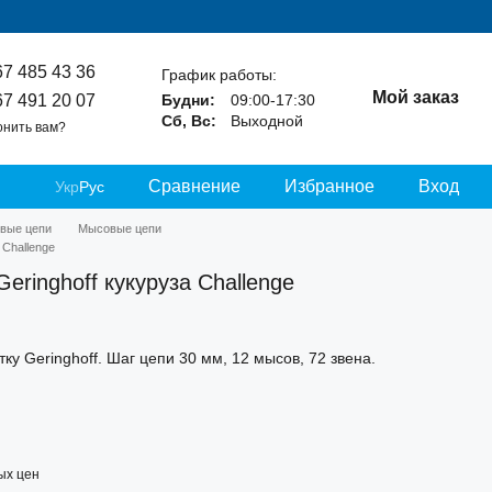
67 485 43 36
График работы:
Мой заказ
67 491 20 07
Будни:
09:00-17:30
Сб, Вс:
Выходной
онить вам?
Сравнение
Избранное
Вход
Укр
Рус
вые цепи
Мысовые цепи
 Challenge
eringhoff кукуруза Challenge
ку Geringhoff. Шаг цепи 30 мм, 12 мысов, 72 звена.
ых цен