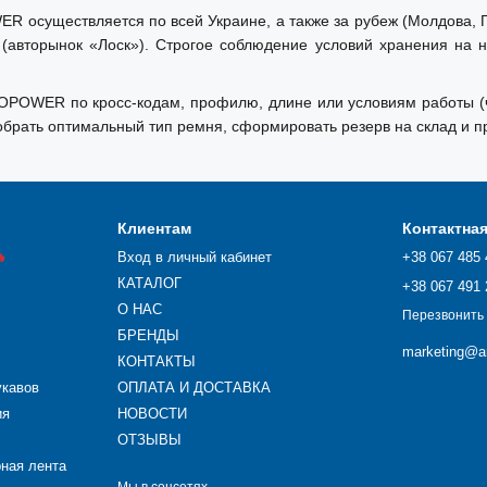
осуществляется по всей Украине, а также за рубеж (Молдова, Гр
 (авторынок «Лоск»). Строгое соблюдение условий хранения на 
OWER по кросс-кодам, профилю, длине или условиям работы (час
рать оптимальный тип ремня, сформировать резерв на склад и п
Клиентам
Контактна

Вход в личный кабинет
+38 067 485 
КАТАЛОГ
+38 067 491 
О НАС
Перезвонить
БРЕНДЫ
marketing@ar
КОНТАКТЫ
укавов
ОПЛАТА И ДОСТАВКА
ия
НОВОСТИ
ОТЗЫВЫ
рная лента