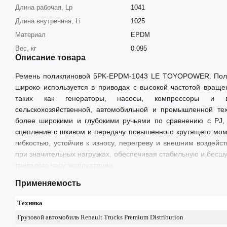
Длина рабочая, Lp
1041
Длина внутренняя, Li
1025
Материал
EPDM
Вес, кг
0.095
Описание товара
Ремень поликлиновой 5PK-EPDM-1043 LE TOYOPOWER. Пол
широко используется в приводах с высокой частотой враще
таких как генераторы, насосы, компрессоры и 
сельскохозяйственной, автомобильной и промышленной те
более широкими и глубокими ручьями по сравнению с PJ, 
сцепление с шкивом и передачу повышенного крутящего мом
гибкостью, устойчив к износу, перегреву и внешним воздей
при значительных нагрузках, обеспечивая стабильную и бесш
тривалого часу эксплуатации.
Применяемость
Техника
Грузовой автомобиль Renault Trucks Premium Distribution