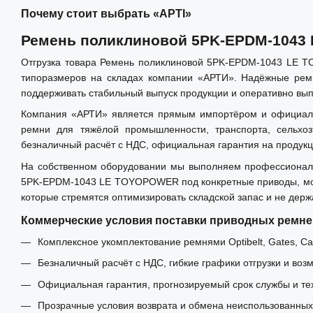
Почему стоит выбрать «АРТІ»
Ремень поликлиновой 5PK-EPDM-104
Отгрузка товара Ремень поликлиновой 5PK-EPDM-1043 LE T
типоразмеров на складах компании «АРТИ». Надёжные ремн
поддерживать стабильный выпуск продукции и оперативно вы
Компания «АРТИ» является прямым импортёром и официальным
ремни для тяжёлой промышленности, транспорта, сельхо
безналичный расчёт с НДС, официальная гарантия на продукц
На собственном оборудовании мы выполняем профессиональ
5PK-EPDM-1043 LE TOYOPOWER под конкретные приводы, моде
которые стремятся оптимизировать складской запас и не дер
Коммерческие условия поставки приводных ремне
Комплексное укомплектование ремнями Optibelt, Gates, Carl
Безналичный расчёт с НДС, гибкие графики отгрузки и воз
Официальная гарантия, прогнозируемый срок службы и те
Прозрачные условия возврата и обмена неиспользованных 