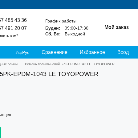
67 485 43 36
График работы:
Мой заказ
67 491 20 07
Будни:
09:00-17:30
Сб, Вс:
Выходной
онить вам?
Сравнение
Избранное
Вход
Укр
Рус
дные ремни
Ремень поликлиновой 5PK-EPDM-1043 LE TOYOPOWER
й 5PK-EPDM-1043 LE TOYOPOWER
ых цен