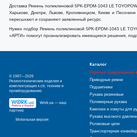
Доставка Ремень поликлиновой 5PK-EPDM-1043 LE TOYOPOWER 
Харькове, Днепре, Львове, Кропивницком, Киеве и Песочине
пересыхают и сохраняют заявленный ресурс.
Нужен подбор Ремень поликлиновой 5PK-EPDM-1043 LE TOYOP
«АРТИ» помогут проанализировать имеющиеся решения, подоб
Каталог
Горячие предложения 
© 1997—2026
Приводные ремни
Резинотехнические изделия и
комплектующие к с/х. технике и
Подшипники
промборудованию
Рукава резиновые
Полимерные рукава
Work.ua — наш
Камлоки и хомуты для р
партнер
Рукава высокого давлен
Мобильная версия
Роликовые цепи
Транспортерная конвейе