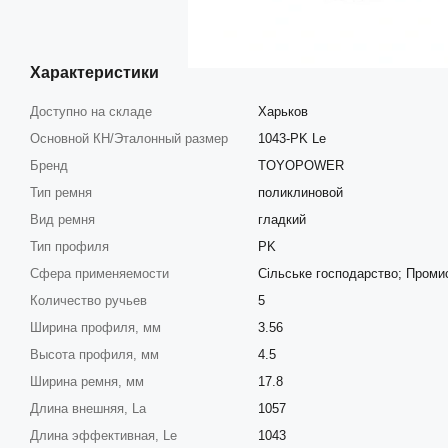
Характеристики
Доступно на складе
Харьков
Основной КН/Эталонный размер
1043-PK Le
Бренд
TOYOPOWER
Тип ремня
поликлиновой
Вид ремня
гладкий
Тип профиля
PK
Сфера применяемости
Сільське господарство; Проми
Количество ручьев
5
Ширина профиля, мм
3.56
Высота профиля, мм
4.5
Ширина ремня, мм
17.8
Длина внешняя, La
1057
Длина эффективная, Le
1043