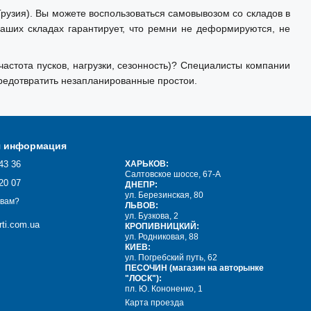
узия). Вы можете воспользоваться самовывозом со складов в
наших складах гарантирует, что ремни не деформируются, не
тота пусков, нагрузки, сезонность)? Специалисты компании
редотвратить незапланированные простои.
я информация
43 36
ХАРЬКОВ:
Салтовское шоссе, 67-А
20 07
ДНЕПР:
ул. Березинская, 80
 вам?
ЛЬВОВ:
ул. Бузкова, 2
ti.com.ua
КРОПИВНИЦКИЙ:
ул. Родниковая, 88
КИЕВ:
ул. Погребский путь, 62
ПЕСОЧИН (магазин на авторынке
"ЛОСК"):
пл. Ю. Кононенко, 1
Карта проезда