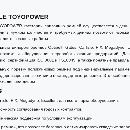
3 LE TOYOPOWER
OYOPOWER категории приводных ремней осуществляется в день 
и в нужном количестве и требуемых длинах позволяют избежа
полнять сезонные работы.
 дилером брендов Optibelt, Gates, Carlisle, PIX, Megadyne, E
зтехники и оборудования перерабатывающих предприятий. Дл
ию, сертификация ISO 9001 и TS16949, а также понятные правила 
ную порезку поликлиновых ремней под индивидуальные параметр
рнизированные линии и нестандартные решения. Это особенно а
жать лишние длины.
й
isle, PIX, Megadyne, Excellent для всего парка оборудования.
можность согласования годовых контрактов.
хническая поддержка по условиям эксплуатации.
ремней, что позволяет безопасно оптимизировать складские запас