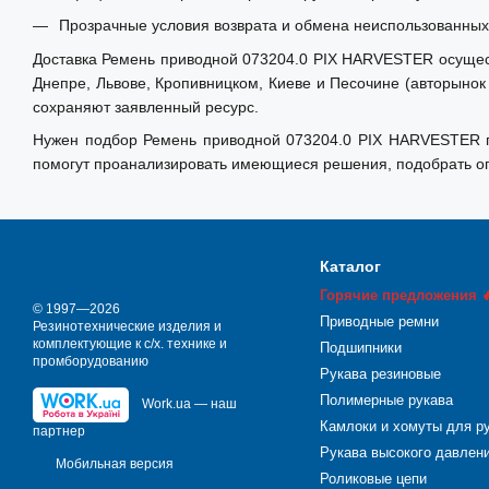
Прозрачные условия возврата и обмена неиспользованных 
Доставка Ремень приводной 073204.0 PIX HARVESTER осуществ
Днепре, Львове, Кропивницком, Киеве и Песочине (авторынок
сохраняют заявленный ресурс.
Нужен подбор Ремень приводной 073204.0 PIX HARVESTER по
помогут проанализировать имеющиеся решения, подобрать оп
Каталог
Горячие предложения 
© 1997—2026
Приводные ремни
Резинотехнические изделия и
комплектующие к с/х. технике и
Подшипники
промборудованию
Рукава резиновые
Полимерные рукава
Work.ua — наш
Камлоки и хомуты для р
партнер
Рукава высокого давлен
Мобильная версия
Роликовые цепи