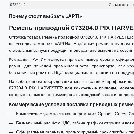
073204.0
Сельхозтехни
Почему стоит выбрать «АРТІ»
Ремень приводной 073204.0 PIX HARV
Отгрузка товара Ремень приводной 073204.0 PIX HARVESTER 
на складах компании «АРТИ». Надёжные ремни в нужном ко
стабильный выпуск продукции и оперативно выполнять сезонн
Компания «АРТИ» является прямым импортёром и официальным
ремни для тяжёлой промышленности, транспорта, сельхо
безналичный расчёт с НДС, официальная гарантия на продукц
На собственном оборудовании мы выполняем профессионал
073204.0 PIX HARVESTER под конкретные приводы, модерни
которые стремятся оптимизировать складской запас и не дер
Коммерческие условия поставки приводных ремне
Комплексное укомплектование ремнями Optibelt, Gates, Carl
Безналичный расчёт с НДС, гибкие графики отгрузки и воз
Официальная гарантия, прогнозируемый срок службы и те