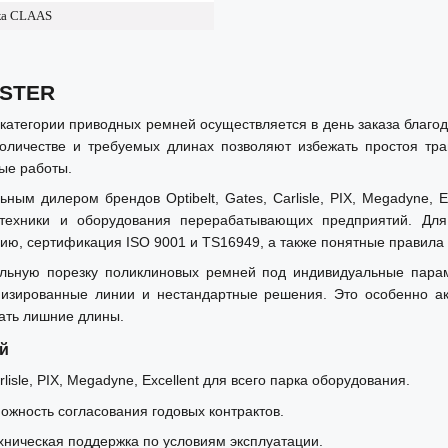
ка CLAAS
ESTER
категории приводных ремней осуществляется в день заказа благ
личестве и требуемых длинах позволяют избежать простоя тр
ые работы.
 дилером брендов Optibelt, Gates, Carlisle, PIX, Megadyne, E
зтехники и оборудования перерабатывающих предприятий. Дл
ию, сертификация ISO 9001 и TS16949, а также понятные правила 
ьную порезку поликлиновых ремней под индивидуальные параме
зированные линии и нестандартные решения. Это особенно ак
жать лишние длины.
й
isle, PIX, Megadyne, Excellent для всего парка оборудования.
можность согласования годовых контрактов.
хническая поддержка по условиям эксплуатации.