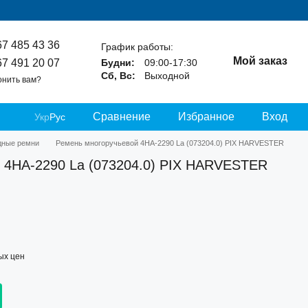
67 485 43 36
График работы:
Мой заказ
67 491 20 07
Будни:
09:00-17:30
Сб, Вс:
Выходной
онить вам?
Сравнение
Избранное
Вход
Укр
Рус
дные ремни
Ремень многоручьевой 4HA-2290 La (073204.0) PIX HARVESTER
 4HA-2290 La (073204.0) PIX HARVESTER
ых цен