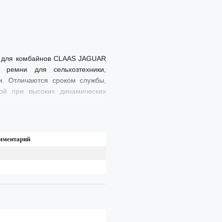
R для комбайнов CLAAS JAGUAR
 ремни для сельхозтехники,
и. Отличаются сроком службы,
той при высоких динамических
мментарий