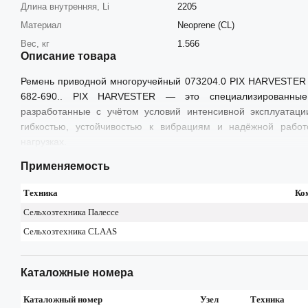
Длина внутренняя, Li
2205
Материал
Neoprene (CL)
Вес, кг
1.566
Описание товара
Ремень приводной многоручейный 073204.0 PIX HARVESTE
682-690.. PIX HARVESTER — это специализированные
разработанные с учётом условий интенсивной эксплуатаци
гибкостью, устойчивостью к вибрациям и надёжной рабо
нагрузках.
Применяемость
Техника
Ко
Сельхозтехника Палессе
Сельхозтехника CLAAS
Каталожные номера
Каталожный номер
Узел
Техника