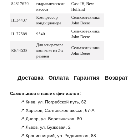
84817670
гидравлического
Case IH, New
насоса
Holland
Компрессор
Сельхозтехника
H134437
кондиционера
John Deere
Сельхозтехника
H177589
9540
John Deere
Для генератора.
Сельхозтехника
RE44538
комплект из 2-х
John Deere
ремней
Доставка
Оплата
Гарантия
Возврат
Ко
Самовывоз с наших филиалов:
📍 Киев, ул. Погребской путь, 62
📍 Харьков, Салтовское шоссе, 67-А
📍 Днепр, ул. Березинская, 80
📍 Львов, ул. Бузковая, 2
📍 Кропивницкий, ул. Родниковая, 88