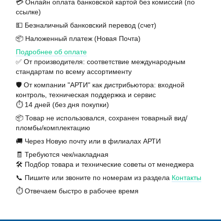
💳 Онлайн оплата банковской картой без комиссий (по
ссылке)
💵 Безналичный банковский перевод (счет)
📦 Наложенный платеж (Новая Почта)
Подробнее об оплате
✅ От производителя: соответствие международным
стандартам по всему ассортименту
🛡️ От компании "АРТИ" как дистрибьютора: входной
контроль, техническая поддержка и сервис
⏱️ 14 дней (без дня покупки)
📦 Товар не использовался, сохранен товарный вид/
пломбы/комплектацию
🚚 Через Новую почту или в филиалах АРТИ
🧾 Требуются чек/накладная
🛠️ Подбор товара и технические советы от менеджера
📞 Пишите или звоните по номерам из раздела
Контакты
⏱️ Отвечаем быстро в рабочее время