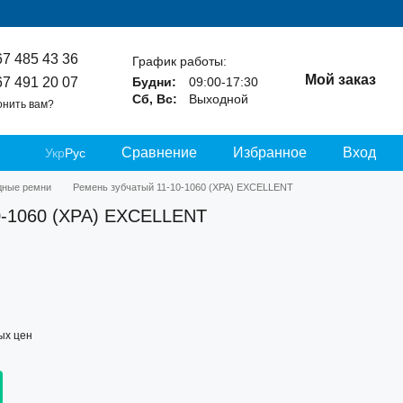
67 485 43 36
График работы:
Мой заказ
67 491 20 07
Будни:
09:00-17:30
Сб, Вс:
Выходной
онить вам?
Сравнение
Избранное
Вход
Укр
Рус
дные ремни
Ремень зубчатый 11-10-1060 (XPA) EXCELLENT
0-1060 (XPA) EXCELLENT
ых цен