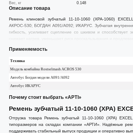
Вес, кг
0.148
Описание товара
Ремень клиновой зубчатый 11-10-1060 (XPA-1060) EXCEL
АКРОС-530; БОГДАН А091/А092; ИКАРУС. Зубчатая внутренн
гибкость, усиливает сцепление со шкивом и способствует
снижает нагрев, уменьшает риск проскальзывания и продлевае
Применяемость
Техника
Модель комбайна Rostselmash ACROS 530
Автобус Богдан модели А091/А092
Автобус ИКАРУС
Почему стоит выбрать «АРТІ»
Ремень зубчатый 11-10-1060 (XPA) EX
Отгрузка товара Ремень зубчатый 11-10-1060 (XPA) EXCE
типоразмеров на складах компании «АРТИ». Надёжные ремн
поддерживать стабильный выпуск продукции и оперативно вы