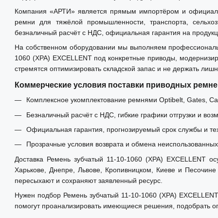
Компания «АРТИ» является прямым импортёром и официальным
ремни для тяжёлой промышленности, транспорта, сельхо
безналичный расчёт с НДС, официальная гарантия на продукц
На собственном оборудовании мы выполняем профессиональн
1060 (XPA) EXCELLENT под конкретные приводы, модернизир
стремятся оптимизировать складской запас и не держать лиш
Коммерческие условия поставки приводных ремне
Комплексное укомплектование ремнями Optibelt, Gates, Carl
Безналичный расчёт с НДС, гибкие графики отгрузки и воз
Официальная гарантия, прогнозируемый срок службы и те
Прозрачные условия возврата и обмена неиспользованных 
Доставка Ремень зубчатый 11-10-1060 (XPA) EXCELLENT осу
Харькове, Днепре, Львове, Кропивницком, Киеве и Песочине
пересыхают и сохраняют заявленный ресурс.
Нужен подбор Ремень зубчатый 11-10-1060 (XPA) EXCELLENT 
помогут проанализировать имеющиеся решения, подобрать оп