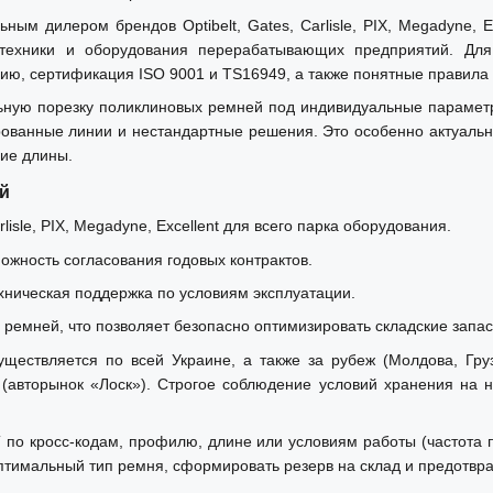
 дилером брендов Optibelt, Gates, Carlisle, PIX, Megadyne, E
зтехники и оборудования перерабатывающих предприятий. Дл
ию, сертификация ISO 9001 и TS16949, а также понятные правила 
ую порезку поликлиновых ремней под индивидуальные параметры,
ованные линии и нестандартные решения. Это особенно актуально
ние длины.
й
isle, PIX, Megadyne, Excellent для всего парка оборудования.
можность согласования годовых контрактов.
хническая поддержка по условиям эксплуатации.
ремней, что позволяет безопасно оптимизировать складские запас
ществляется по всей Украине, а также за рубеж (Молдова, Гру
 (авторынок «Лоск»). Строгое соблюдение условий хранения на 
по кросс-кодам, профилю, длине или условиям работы (частота п
тимальный тип ремня, сформировать резерв на склад и предотвра