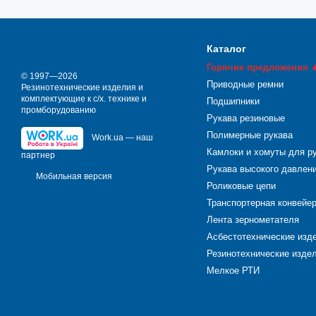
Каталог
Горячие предложения 
© 1997—2026
Приводные ремни
Резинотехнические изделия и
комплектующие к с/х. технике и
Подшипники
промборудованию
Рукава резиновые
Полимерные рукава
Work.ua — наш
Камлоки и хомуты для р
партнер
Рукава высокого давлен
Мобильная версия
Роликовые цепи
Транспортерная конвейе
Лента зернометателя
Асбестотехнические изд
Резинотехнические издел
Мелкое РТИ