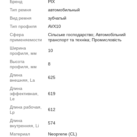
Бренд
PIX
Тип ремня
автомобильный
Вид ремня
зубчатый
Тип профиля
AVХ10
Сфера
Сільське господарство; Автомобільний
применяемости
транспорт та техніка; Промисловість
Ширина
10
профиля, мм
Высота
8
профиля, мм
Длина
625
внешняя, La
Длина
эффективная,
619
Le
Длина рабочая,
612
Lp
Длина
574
внутренняя, Li
Материал
Neoprene (CL)