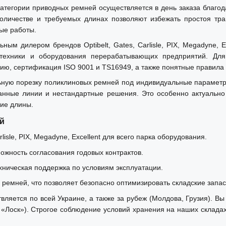
категории приводных ремней осуществляется в день заказа благо
личестве и требуемых длинах позволяют избежать простоя тр
ые работы.
 дилером брендов Optibelt, Gates, Carlisle, PIX, Megadyne, E
зтехники и оборудования перерабатывающих предприятий. Дл
ию, сертификация ISO 9001 и TS16949, а также понятные правила 
ую порезку поликлиновых ремней под индивидуальные параметры,
нные линии и нестандартные решения. Это особенно актуально 
ние длины.
й
isle, PIX, Megadyne, Excellent для всего парка оборудования.
можность согласования годовых контрактов.
хническая поддержка по условиям эксплуатации.
ремней, что позволяет безопасно оптимизировать складские запас
яется по всей Украине, а также за рубеж (Молдова, Грузия). Вы
 «Лоск»). Строгое соблюдение условий хранения на наших склада