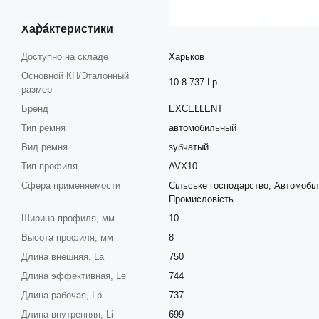
Характеристики
Доступно на складе
Харьков
Основной КН/Эталонный
10-8-737 Lp
размер
Бренд
EXCELLENT
Тип ремня
автомобильный
Вид ремня
зубчатый
Тип профиля
AVХ10
Сфера применяемости
Сільське господарство; Автомобіл
Промисловість
Ширина профиля, мм
10
Высота профиля, мм
8
Длина внешняя, La
750
Длина эффективная, Le
744
Длина рабочая, Lp
737
Длина внутренняя, Li
699