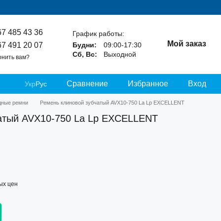
67 485 43 36
График работы:
Мой заказ
67 491 20 07
Будни:
09:00-17:30
Сб, Вс:
Выходной
онить вам?
Сравнение
Избранное
Вход
Укр
Рус
дные ремни
Ремень клиновой зубчатый AVХ10-750 La Lp EXCELLENT
атый AVХ10-750 La Lp EXCELLENT
ых цен