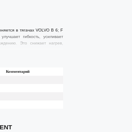
няется в тягачах VOLVO B 6; F
улучшает гибкость, усиливает
ждению. Это снижает нагрев,
Комментарий
LENT