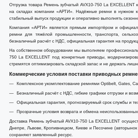
Отгрузка товара Ремень зубчатый AVХ10-750 La EXCELLENT 
на складах компании «АРТИ». Надёжные ремни в нужном ко
стабильный выпуск продукции и оперативно выполнять сезонн
Компания «АРТИ» является прямым импортёром и официальным
ремни для тяжёлой промышленности, транспорта, сельхо
безналичный расчёт с НДС, официальная гарантия на продукц
На собственном оборудовании мы выполняем профессиональн
750 La EXCELLENT под конкретные приводы, модернизирова
стремятся оптимизировать складской запас и не держать лиш
Коммерческие условия поставки приводных ремне
Комплексное укомплектование ремнями Optibelt, Gates, Carl
Безналичный расчёт с НДС, гибкие графики отгрузки и воз
Официальная гарантия, прогнозируемый срок службы и те
Прозрачные условия возврата и обмена неиспользованных 
Доставка Ремень зубчатый AVХ10-750 La EXCELLENT осуществл
Днепре, Львове, Кропивницком, Киеве и Песочине (авторынок
сохраняют заявленный ресурс.