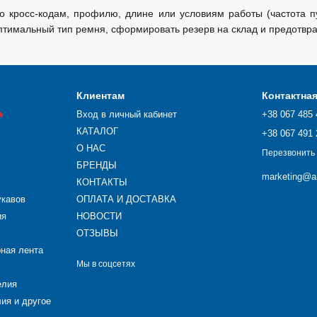
кросс-кодам, профилю, длине или условиям работы (частота пу
тимальный тип ремня, сформировать резерв на склад и предотвра
Клиентам
Контактна

Вход в личный кабинет
+38 067 485 
КАТАЛОГ
+38 067 491 
О НАС
Перезвонить
БРЕНДЫ
marketing@ar
КОНТАКТЫ
укавов
ОПЛАТА И ДОСТАВКА
ия
НОВОСТИ
ОТЗЫВЫ
рная лента
Мы в соцсетях
елия
ия и другое