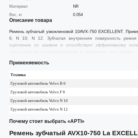
Материал
NR
Вес, кг
0.054
Описание товара
Ремень зубчатый узкоклиновой 10AVX-750 EXCELLENT. Приме
6; N 10; N 12. Зубчатая внутренняя поверхность ремня 
сцепление со шкивом и способствует эффективному охла
уменьшает риск проскальзывания и продлевает срок службы.
Применяемость
Техника
Грузовой автомобиль Volvo B 6
Грузовой автомобиль Volvo F 6
Грузовой автомобиль Volvo N 10
Грузовой автомобиль Volvo N 12
Почему стоит выбрать «АРТІ»
Ремень зубчатый AVХ10-750 La EXCEL