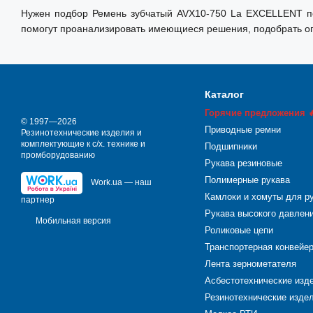
Нужен подбор Ремень зубчатый AVХ10-750 La EXCELLENT по 
помогут проанализировать имеющиеся решения, подобрать оп
Каталог
Горячие предложения 
© 1997—2026
Приводные ремни
Резинотехнические изделия и
комплектующие к с/х. технике и
Подшипники
промборудованию
Рукава резиновые
Полимерные рукава
Work.ua — наш
Камлоки и хомуты для р
партнер
Рукава высокого давлен
Мобильная версия
Роликовые цепи
Транспортерная конвейе
Лента зернометателя
Асбестотехнические изд
Резинотехнические издел