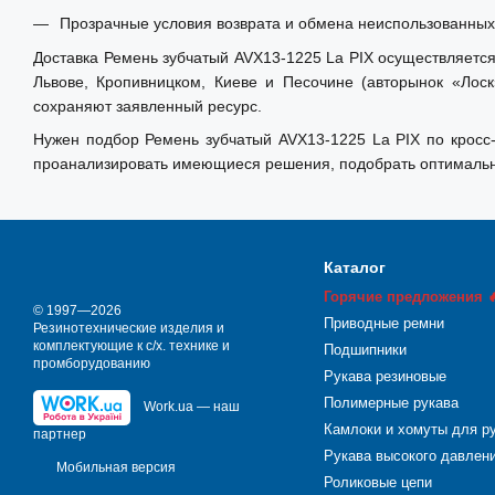
Прозрачные условия возврата и обмена неиспользованных 
Доставка Ремень зубчатый AVX13-1225 La PIX осуществляется 
Львове, Кропивницком, Киеве и Песочине (авторынок «Лос
сохраняют заявленный ресурс.
Нужен подбор Ремень зубчатый AVX13-1225 La PIX по кросс-
проанализировать имеющиеся решения, подобрать оптимальны
Каталог
Горячие предложения 
© 1997—2026
Приводные ремни
Резинотехнические изделия и
комплектующие к с/х. технике и
Подшипники
промборудованию
Рукава резиновые
Полимерные рукава
Work.ua — наш
Камлоки и хомуты для р
партнер
Рукава высокого давлен
Мобильная версия
Роликовые цепи