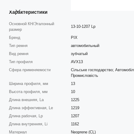
Характеристики
Основной КН/Эталонный
13-10-1207 Lp
размер
Бренд
PIX
Тип ремня
автомобильный
Вид ремня
зубчатый
Тип профиля
AVX13
Сфера применяемости
Сільське господарство; Автомобіл
Промисловість
Ширина профиля, мм
13
Высота профиля, мм
10
Длина внешняя, La
1225
Длина эффективная, Le
1219
Длина рабочая, Lp
1207
Длина внутренняя, Li
1162
Материал
Neoprene (CL)