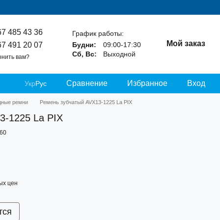
67 485 43 36
График работы:
Мой заказ
67 491 20 07
Будни:
09:00-17:30
Сб, Вс:
Выходной
онить вам?
Сравнение
Избранное
Вход
Укр
Рус
дные ремни
Ремень зубчатый AVX13-1225 La PIX
3-1225 La PIX
860
ых цен
тся