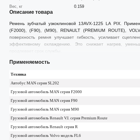
Вес, кг
0.159
Описание товара
Ремень зубчатый узкоклиновой 13AVX-1225 LA PIX. Примен
(F2000), (F90), (М90), RENAULT (PREMIUM ROUTE), VOLV
поверхность ремня улучшает гибкость, усиливает сцепле
эффективному охлаждению. Это снижает нагрев, умень
продлевает срок службы.
Применяемость
Техника
Автобус MAN серия SL202
Грузовой автомобиль MAN серия F2000
Грузовой автомобиль MAN серия F90
Грузовой автомобиль MAN серия М90
Грузовой автомобиль Renault V.I. серия Premium Route
Грузовой автомобиль Renault серия R
Грузовой автомобиль Volvo модель FL6