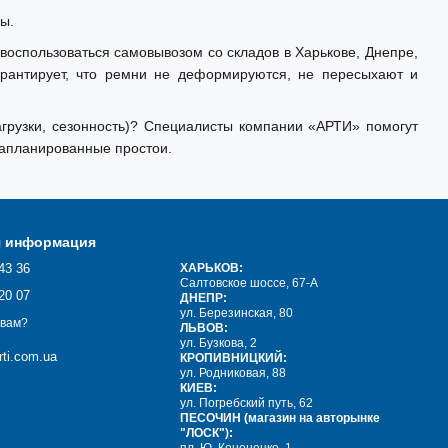
ы.
 воспользоваться самовывозом со складов в Харькове, Днепре,
арантирует, что ремни не деформируются, не пересыхают и
агрузки, сезонность)? Специалисты компании «АРТИ» помогут
запланированные простои.
я информация
43 36
ХАРЬКОВ:
Салтовское шоссе, 67-А
20 07
ДНЕПР:
ул. Березинская, 80
 вам?
ЛЬВОВ:
ул. Бузкова, 2
ti.com.ua
КРОПИВНИЦКИЙ:
ул. Родниковая, 88
КИЕВ:
ул. Погребский путь, 62
ПЕСОЧИН (магазин на авторынке
"ЛОСК"):