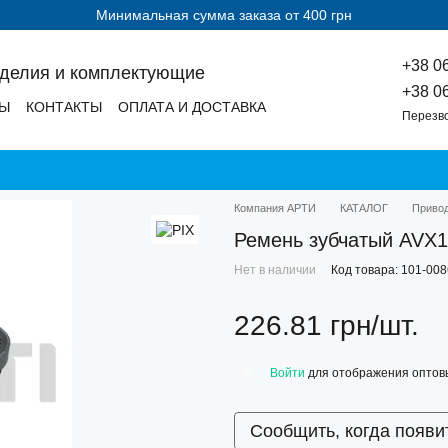
Минимальная сумма заказа от 400 грн
+38 0
зделия и комплектующие
+38 0
ДЫ
КОНТАКТЫ
ОПЛАТА И ДОСТАВКА
Перезв
Компания АРТИ
КАТАЛОГ
Приво
Ремень зубчатый AVX1
Нет в наличии
Код товара: 101-00
226.81 грн/шт.
Войти
для отображения оптов
%
Сообщить, когда появи