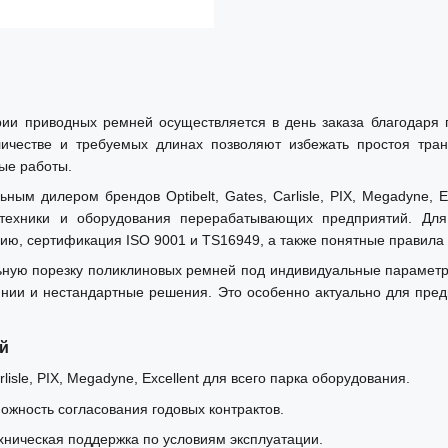
ории приводных ремней осуществляется в день заказа благодар
честве и требуемых длинах позволяют избежать простоя тра
ые работы.
 дилером брендов Optibelt, Gates, Carlisle, PIX, Megadyne, E
зтехники и оборудования перерабатывающих предприятий. Дл
ию, сертификация ISO 9001 и TS16949, а также понятные правила 
ую порезку поликлиновых ремней под индивидуальные параметры,
нии и нестандартные решения. Это особенно актуально для пред
й
isle, PIX, Megadyne, Excellent для всего парка оборудования.
можность согласования годовых контрактов.
хническая поддержка по условиям эксплуатации.