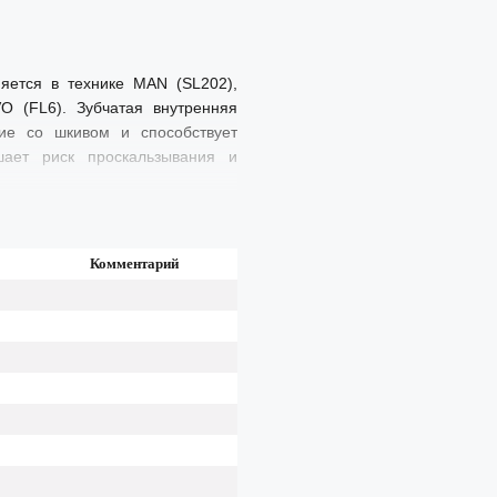
яется в технике MAN (SL202),
O (FL6). Зубчатая внутренняя
ние со шкивом и способствует
шает риск проскальзывания и
Комментарий