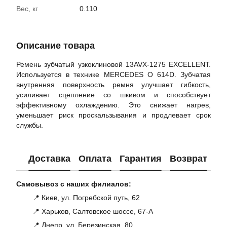
Вес, кг
0.110
Описание товара
Ремень зубчатый узкоклиновой 13AVX-1275 EXCELLENT.
Используется в технике MERCEDES O 614D. Зубчатая
внутренняя поверхность ремня улучшает гибкость,
усиливает сцепление со шкивом и способствует
эффективному охлаждению. Это снижает нагрев,
уменьшает риск проскальзывания и продлевает срок
службы.
Доставка
Оплата
Гарантия
Возврат
Ко
Самовывоз с наших филиалов:
📍 Киев, ул. Погребской путь, 62
📍 Харьков, Салтовское шоссе, 67-А
📍 Днепр, ул. Березинская, 80