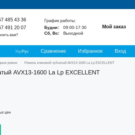
67 485 43 36
График работы:
Мой заказ
67 491 20 07
Будни:
09:00-17:30
Сб, Вс:
Выходной
онить вам?
Сравнение
Избранное
Вход
Укр
Рус
дные ремни
Ремень клиновой зубчатый AVX13-1600 La Lp EXCELLENT
атый AVX13-1600 La Lp EXCELLENT
ых цен