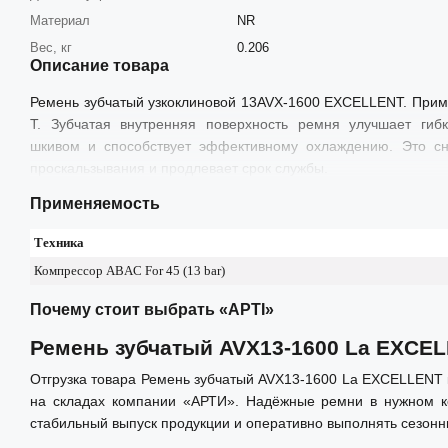
Материал
NR
Вес, кг
0.206
Описание товара
Ремень зубчатый узкоклиновой 13AVX-1600 EXCELLENT. Приме
T. Зубчатая внутренняя поверхность ремня улучшает гибк
шкивом и способствует эффективному охлаждению. Это сн
проскальзывания и продлевает срок службы.
Применяемость
Техника
Компрессор ABAC For 45 (13 bar)
Почему стоит выбрать «АРТІ»
Ремень зубчатый AVX13-1600 La EXCE
Отгрузка товара Ремень зубчатый AVX13-1600 La EXCELLENT 
на складах компании «АРТИ». Надёжные ремни в нужном ко
стабильный выпуск продукции и оперативно выполнять сезонн