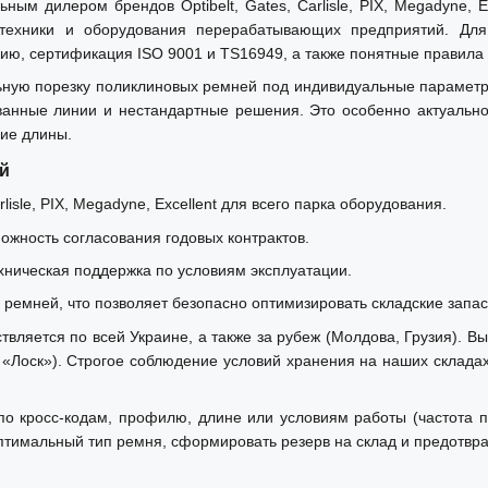
 дилером брендов Optibelt, Gates, Carlisle, PIX, Megadyne, E
зтехники и оборудования перерабатывающих предприятий. Дл
ию, сертификация ISO 9001 и TS16949, а также понятные правила 
ую порезку поликлиновых ремней под индивидуальные параметры,
нные линии и нестандартные решения. Это особенно актуально
ние длины.
й
isle, PIX, Megadyne, Excellent для всего парка оборудования.
можность согласования годовых контрактов.
хническая поддержка по условиям эксплуатации.
ремней, что позволяет безопасно оптимизировать складские запас
ляется по всей Украине, а также за рубеж (Молдова, Грузия). Вы
 «Лоск»). Строгое соблюдение условий хранения на наших склада
 кросс-кодам, профилю, длине или условиям работы (частота пу
тимальный тип ремня, сформировать резерв на склад и предотвра