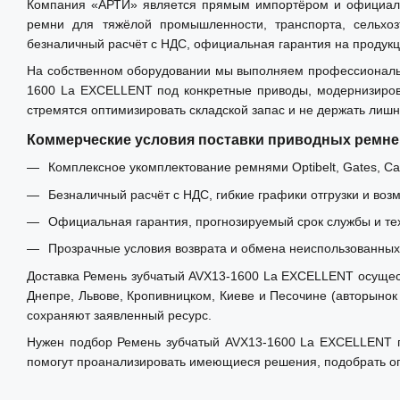
Компания «АРТИ» является прямым импортёром и официальным
ремни для тяжёлой промышленности, транспорта, сельхо
безналичный расчёт с НДС, официальная гарантия на продукц
На собственном оборудовании мы выполняем профессиональн
1600 La EXCELLENT под конкретные приводы, модернизирова
стремятся оптимизировать складской запас и не держать лиш
Коммерческие условия поставки приводных ремне
Комплексное укомплектование ремнями Optibelt, Gates, Carl
Безналичный расчёт с НДС, гибкие графики отгрузки и воз
Официальная гарантия, прогнозируемый срок службы и те
Прозрачные условия возврата и обмена неиспользованных 
Доставка Ремень зубчатый AVX13-1600 La EXCELLENT осуществ
Днепре, Львове, Кропивницком, Киеве и Песочине (авторынок
сохраняют заявленный ресурс.
Нужен подбор Ремень зубчатый AVX13-1600 La EXCELLENT по
помогут проанализировать имеющиеся решения, подобрать оп