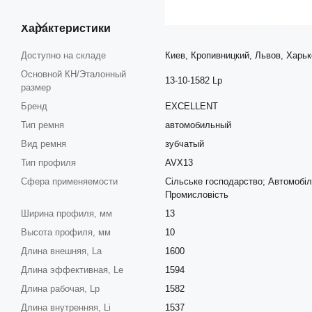
Характеристики
Доступно на складе
Киев, Кропивницкий, Львов, Харьк
Основной КН/Эталонный
13-10-1582 Lp
размер
Бренд
EXCELLENT
Тип ремня
автомобильный
Вид ремня
зубчатый
Тип профиля
AVX13
Сфера применяемости
Сільське господарство; Автомобіл
Промисловість
Ширина профиля, мм
13
Высота профиля, мм
10
Длина внешняя, La
1600
Длина эффективная, Le
1594
Длина рабочая, Lp
1582
Длина внутренняя, Li
1537