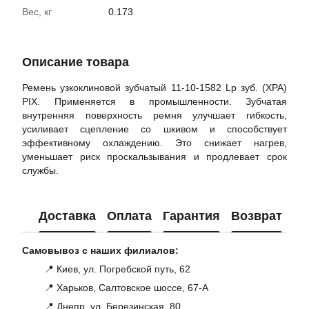
Вес, кг
0.173
Описание товара
Ремень узкоклиновой зубчатый 11-10-1582 Lp зуб. (XPA)
PIX. Применяется в промышленности. Зубчатая
внутренняя поверхность ремня улучшает гибкость,
усиливает сцепление со шкивом и способствует
эффективному охлаждению. Это снижает нагрев,
уменьшает риск проскальзывания и продлевает срок
службы.
Доставка
Оплата
Гарантия
Возврат
Ко
Самовывоз с наших филиалов:
📍 Киев, ул. Погребской путь, 62
📍 Харьков, Салтовское шоссе, 67-А
📍 Днепр, ул. Березинская, 80