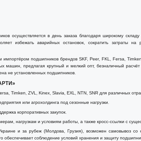
ников осуществляется в день заказа благодаря широкому склад
оляет избежать аварийных остановок, сократить затраты на
мпортёром подшипников брендов SKF, Peer, FKL, Fersa, Timken, 
ых машин, предлагая крупный и мелкий опт, безналичный расчё
ена не установленных подшипников.
«АРТИ»
rsa, Timken, ZVL, Kinex, Slavia, EXL, NTN, SNR для различных отр
дприятия или агрохолдинга под сезонные нагрузки.
ддержка корпоративных закупок.
мерам, нагрузкам и условиям работы, а также кросс-ссылки с суще
краине и за рубеж (Молдова, Грузия), возможен самовывоз со с
 обеспечивает соблюдение условий хранения и защиту подшипник