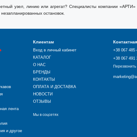
тный узел, линию или агрегат? Специалисты компании «АРТИ» 
 незапланированных остановок.
Клиентам
Контактна

Вход в личный кабинет
+38 067 485 
КАТАЛОГ
+38 067 491 
О НАС
Перезвонить
БРЕНДЫ
marketing@ar
КОНТАКТЫ
укавов
ОПЛАТА И ДОСТАВКА
ия
НОВОСТИ
ОТЗЫВЫ
рная лента
Мы в соцсетях
елия
ия и другое