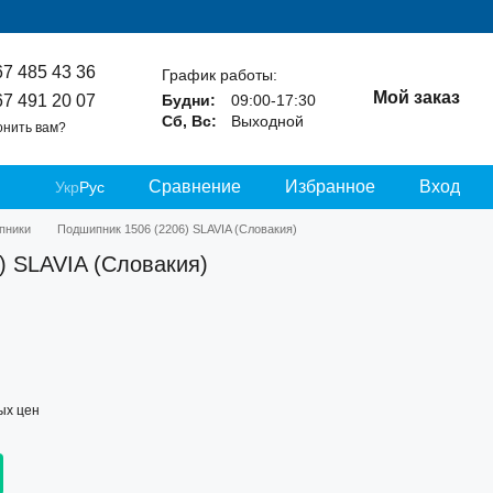
67 485 43 36
График работы:
Мой заказ
67 491 20 07
Будни:
09:00-17:30
Сб, Вс:
Выходной
онить вам?
Сравнение
Избранное
Вход
Укр
Рус
пники
Подшипник 1506 (2206) SLAVIA (Словакия)
) SLAVIA (Словакия)
ых цен