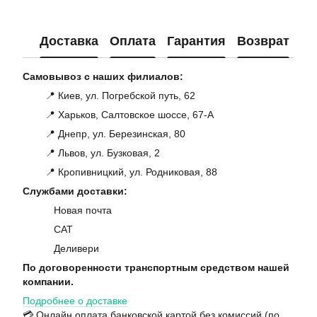
Доставка
Оплата
Гарантия
Возврат
Ко
Самовывоз с наших филиалов:
📍 Киев, ул. Погребской путь, 62
📍 Харьков, Салтовское шоссе, 67-А
📍 Днепр, ул. Березинская, 80
📍 Львов, ул. Бузковая, 2
📍 Кропивницкий, ул. Родниковая, 88
Службами доставки:
Новая почта
САТ
Деливери
По договоренности транспортным средством нашей
компании.
Подробнее о доставке
💳 Онлайн оплата банковской картой без комиссий (по