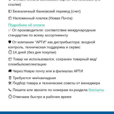
ссылке)
💵 Безналичный банковский перевод (счет)
📦 Наложенный платеж (Новая Почта)
Подробнее об оплате
✅ От производителя: соответствие международным
стандартам по всему ассортименту
🛡️ От компании "АРТИ" как дистрибьютора: входной
контроль, техническая поддержка и сервис
⏱️ 14 дней (без дня покупки)
📦 Товар не использовался, сохранен товарный вид/
пломбы/комплектацию
🚚 Через Новую почту или в филиалах АРТИ
🧾 Требуются чек/накладная
🛠️ Подбор товара и технические советы от менеджера
📞 Пишите или звоните по номерам из раздела
Контакты
⏱️ Отвечаем быстро в рабочее время